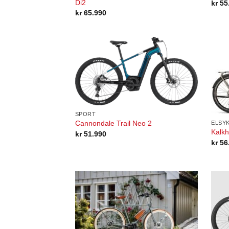
Di2
kr
55
kr
65.990
SPORT
Cannondale Trail Neo 2
ELSY
Kalkh
kr
51.990
kr
56