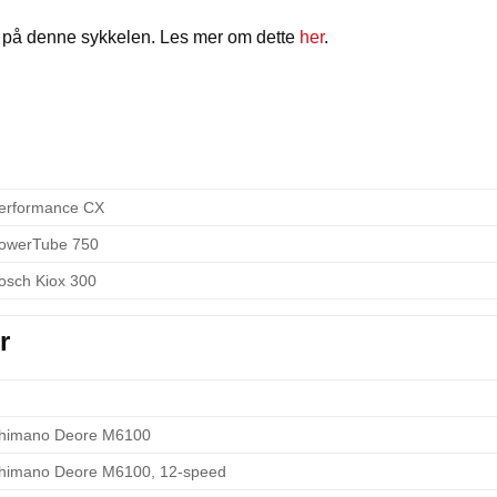
n på denne sykkelen. Les mer om dette
her
.
erformance CX
owerTube 750
osch Kiox 300
r
himano Deore M6100
himano Deore M6100, 12-speed