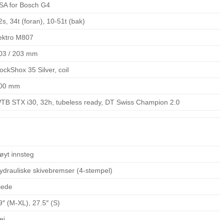
SA for Bosch G4
2s, 34t (foran), 10-51t (bak)
ektro M807
03 / 203 mm
ockShox 35 Silver, coil
00 mm
TB STX i30, 32h, tubeless ready, DT Swiss Champion 2.0
øyt innsteg
ydrauliske skivebremser (4-stempel)
jede
9″ (M-XL), 27.5″ (S)
ei