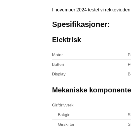
I november 2024 testet vi rekkevidde
Spesifikasjoner:
Elektrisk
Motor
P
Batteri
P
Display
B
Mekaniske komponente
Gir/drivverk
Bakgir
S
Girskifter
S