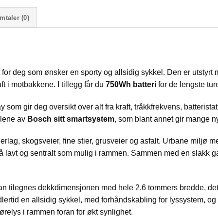
mtaler (0)
 for deg som ønsker en sporty og allsidig sykkel. Den er utstyrt
t i motbakkene. I tillegg får du
750Wh batteri
for de lengste tur
om gir deg oversikt over alt fra kraft, tråkkfrekvens, batteristat
delene av
Bosch sitt smartsystem
, som blant annet gir mange ny
rlag, skogsveier, fine stier, grusveier og asfalt. Urbane miljø m
t så lavt og sentralt som mulig i rammen. Sammen med en slakk 
.
 tilegnes dekkdimensjonen med hele 2.6 tommers bredde, dette 
dlertid en allsidig sykkel, med forhåndskabling for lyssystem, og 
jørelys i rammen foran for økt synlighet.