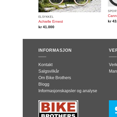
SPOR
Canno
ELSYKKEL
kr
43
Achielle Ernest
kr
41.000
INFORMASJON
VE
Kontakt
Verk
Salgsvilkår
Man
Om Bike Brothers
Blogg
Informasjonskapsler og analyse