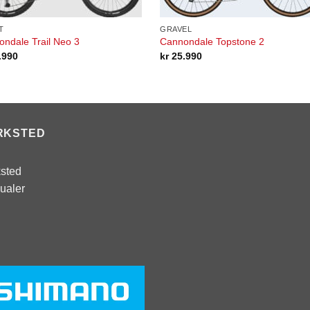
T
GRAVEL
ndale Trail Neo 3
Cannondale Topstone 2
.990
kr
25.990
RKSTED
sted
ualer