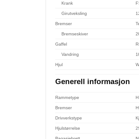
Krank
F
Girutveksling
1
Bremser
T
Bremseskiver
2
Gaffel
R
Vandring
1
Hjul
W
Generell informasjon
Rammetype
H
Bremser
H
Drivverkstype
K
Hjulstørrelse
2
Bagasjebrett
N