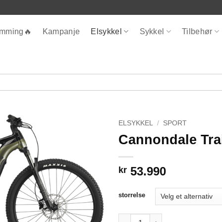
ømming🔥
Kampanje
Elsykkel
Sykkel
Tilbehør
ELSYKKEL
/
SPORT
Cannondale Trai
53.990
kr
storrelse
Cannondale Trail Neo 1 antall