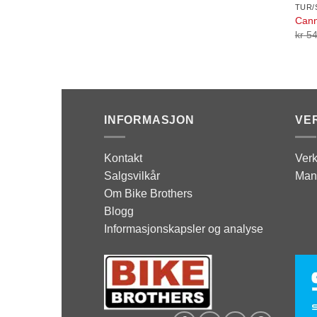
TUR/
Cann
kr
54
INFORMASJON
VE
Kontakt
Verk
Salgsvilkår
Man
Om Bike Brothers
Blogg
Informasjonskapsler og analyse