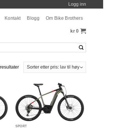
Logg inn
Kontakt
Blogg
Om Bike Brothers
kr
0
Sortert
 resultater
etter
pris:
Lav
til
høy
SPORT