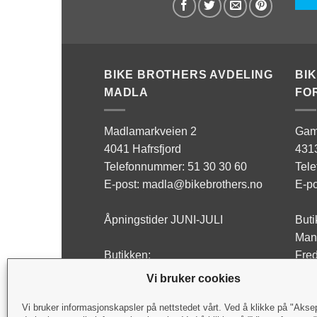
BIKE BROTHERS AVDELING
BI
MADLA
FO
Madlamarkveien 2
Gam
4041 Hafrsfjord
431
Telefonnummer: 51 30 30 60
Tel
E-post: madla@bikebrothers.no
E-po
Åpningstider JUNI-JULI
Buti
Man 
Butikken:
Fred
Man - Fre: 10:00-17:00
Lørd
Vi bruker cookies
Lørdag: Stengt
Verk
Vi bruker informasjonskapsler på nettstedet vårt. Ved å klikke på "Akse