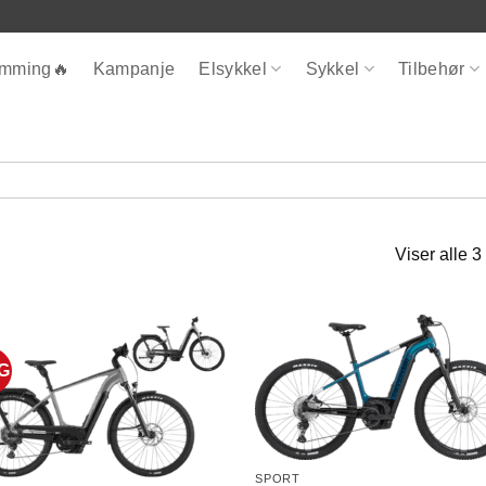
ømming🔥
Kampanje
Elsykkel
Sykkel
Tilbehør
Viser alle 3
G
SPORT