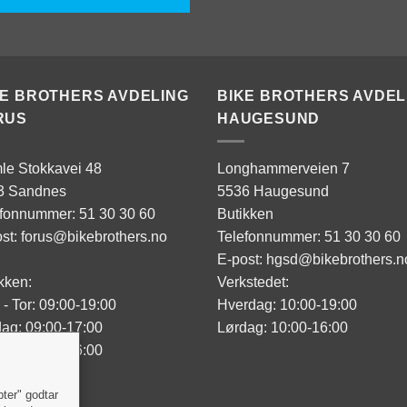
KE BROTHERS AVDELING
BIKE BROTHERS AVDEL
RUS
HAUGESUND
le Stokkavei 48
Longhammerveien 7
3 Sandnes
5536 Haugesund
efonnummer: 51 30 30 60
Butikken
st: forus@bikebrothers.no
Telefonnummer: 51 30 30 60
E-post: hgsd@bikebrothers.n
kken:
Verkstedet:
- Tor: 09:00-19:00
Hverdag: 10:00-19:00
ag: 09:00-17:00
Lørdag: 10:00-16:00
ag: 10:00-16:00
sted:
pter" godtar