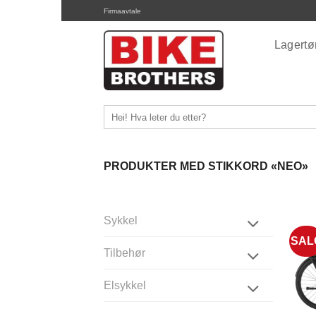
Skip
Firmaavtale
to
content
Lagert
Søk
etter:
PRODUKTER MED STIKKORD «NEO»
Sykkel
SAL
Tilbehør
Elsykkel