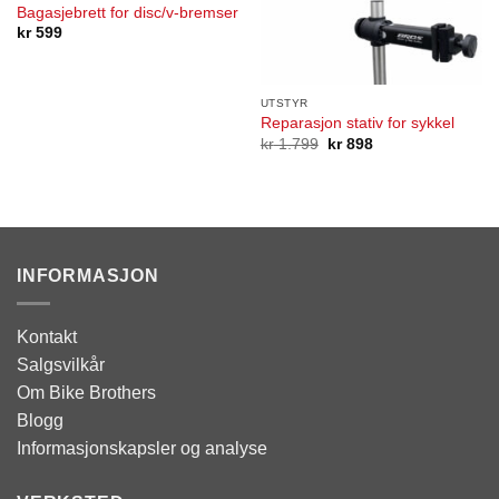
Bagasjebrett for disc/v-bremser
kr
599
UTSTYR
Reparasjon stativ for sykkel
Opprinnelig
Nåværende
kr
1.799
kr
898
pris
pris
var:
er:
kr 1.799.
kr 898.
INFORMASJON
Kontakt
Salgsvilkår
Om Bike Brothers
Blogg
Informasjonskapsler og analyse