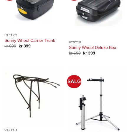
UTSTYR
Sunny Wheel Carrier Trunk
UTSTYR
Opprinnelig
Nåværende
kr
699
kr
399
Sunny Wheel Deluxe Box
pris
pris
Opprinnelig
Nåværende
kr
699
kr
399
var:
er:
pris
pris
kr 699.
kr 399.
var:
er:
kr 699.
kr 399.
SALG
UTSTYR