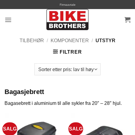
Skip
Firmaavtale
to
content
TILBEHØR
/
KOMPONENTER
/
UTSTYR
FILTRER
Bagasjebrett
Bagasebrett i aluminium til alle sykler fra 20″ – 28″ hjul.
SALG
SALG