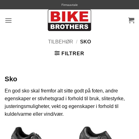
Skip
Firmaavtale
to
content
TILBEHØR
/
SKO
FILTRER
Sko
En god sko skal fremfor alt sitte godt på foten, andre
egenskaper er stivhetsgrad i forhold til bruk, slitestyrke,
justeringsmuligheter, vekt og egenskaper i forhold til
kulde/varme eller vind/vær.