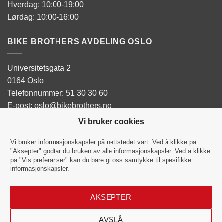
Hverdag: 10:00-19:00
Lørdag: 10:00-16:00
BIKE BROTHERS AVDELING OSLO
Universitetsgata 2
0164 Oslo
Telefonnummer: 51 30 30 60
E-post: oslo@bikebrothers.no
Vi bruker cookies
Butikken:
Man - Tor: 10:00-18:00
Vi bruker informasjonskapsler på nettstedet vårt. Ved å klikke på
"Aksepter" godtar du bruken av alle informasjonskapsler. Ved å klikke
Fredag: 10:00-18:00
på "Vis preferanser" kan du bare gi oss samtykke til spesifikke
Lørdag:10:00-16:00
informasjonskapsler.
Verkstedet:
AKSEPTER
Hverdag: 10:00-18:00
Lørdag: 10:00-16:00
AVSLÅ