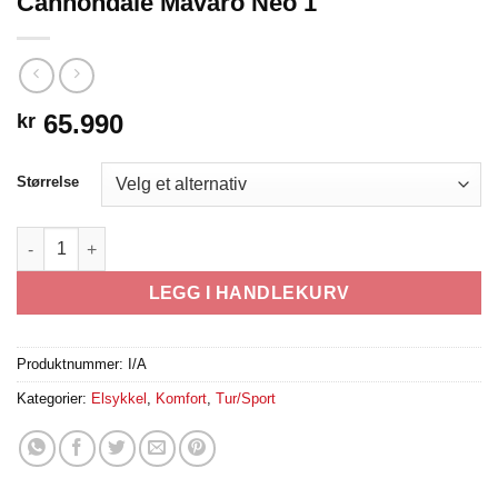
Cannondale Mavaro Neo 1
65.990
kr
Størrelse
Cannondale Mavaro Neo 1 antall
LEGG I HANDLEKURV
Produktnummer:
I/A
Kategorier:
Elsykkel
,
Komfort
,
Tur/Sport