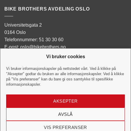
BIKE BROTHERS AVDELING OSLO
Universitetsgata 2
0164 Oslo
Telefonnummer: 51 30 30 60
E-post: oslo@bikebrothers.no
Vi bruker cookies
Butikken:
Man - Tor: 10:00-18:00
Vi bruker informasjonskapsler på nettstedet vårt. Ved å klikke på
"Aksepter" godtar du bruken av alle informasjonskapsler. Ved å klikke
Fredag: 10:00-18:00
på "Vis preferanser" kan du bare gi oss samtykke til spesifikke
Lørdag:10:00-16:00
informasjonskapsler.
Verkstedet:
AKSEPTER
Hverdag: 10:00-18:00
Lørdag: 10:00-16:00
AVSLÅ
VIS PREFERANSER