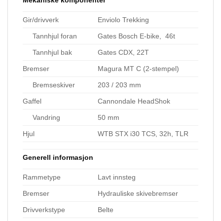
Gir/drivverk
Enviolo Trekking
Tannhjul foran
Gates Bosch E-bike, 46t
Tannhjul bak
Gates CDX, 22T
Bremser
Magura MT C (2-stempel)
Bremseskiver
203 / 203 mm
Gaffel
Cannondale HeadShok
Vandring
50 mm
Hjul
WTB STX i30 TCS, 32h, TLR
Generell informasjon
Rammetype
Lavt innsteg
Bremser
Hydrauliske skivebremser
Drivverkstype
Belte