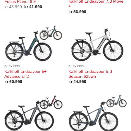
Kalkhoff Endeavour 7.B Move
Focus Planet 6.9
+
Opprinnelig
Nåværende
kr
48.990
kr
41.990
pris
pris
kr
56.990
var:
er:
kr 48.990.
kr 41.990.
ELSYKKEL
ELSYKKEL
Kalkhoff Endeavour 5+
Kalkhoff Endeavour 5.B
Advance LTD
Season 625wh
kr
60.990
kr
44.990