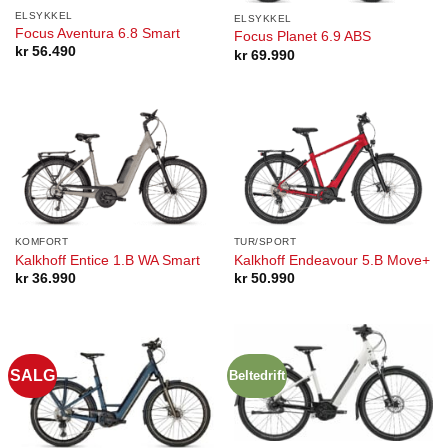
ELSYKKEL
ELSYKKEL
Focus Aventura 6.8 Smart
Focus Planet 6.9 ABS
kr
56.490
kr
69.990
KOMFORT
TUR/SPORT
Kalkhoff Entice 1.B WA Smart
Kalkhoff Endeavour 5.B Move+
kr
36.990
kr
50.990
SALG
Beltedrift