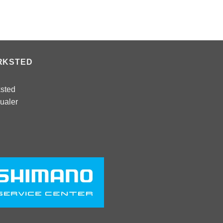
RKSTED
sted
ualer