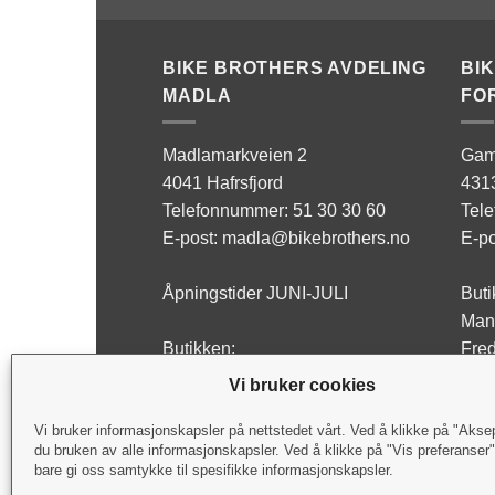
BIKE BROTHERS AVDELING
BI
MADLA
FO
Madlamarkveien 2
Gam
4041 Hafrsfjord
431
Telefonnummer: 51 30 30 60
Tel
E-post: madla@bikebrothers.no
E-po
Åpningstider JUNI-JULI
Buti
Man 
Butikken:
Fred
Man - Fre: 10:00-17:00
Lørd
Vi bruker cookies
Lørdag: Stengt
Verk
Vi bruker informasjonskapsler på nettstedet vårt. Ved å klikke på "Akse
du bruken av alle informasjonskapsler. Ved å klikke på "Vis preferanser
Verksted:
Man 
bare gi oss samtykke til spesifikke informasjonskapsler.
Man - Fre: 09:00-17:00
Fred