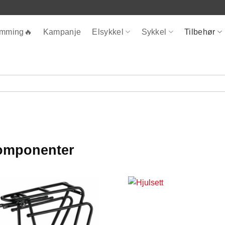
ømming🔥
Kampanje
Elsykkel
Sykkel
Tilbehør
omponenter