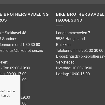
KE BROTHERS AVDELING
BIKE BROTHERS AVDEL
RUS
HAUGESUND
le Stokkavei 48
Longhammerveien 7
3 Sandnes
5536 Haugesund
efonnummer: 51 30 30 60
Butikken
st: forus@bikebrothers.no
Telefonnummer: 51 30 30 60
E-post: hgsd@bikebrothers.n
kken:
Verkstedet:
- Tor: 09:00-19:00
Hverdag: 10:00-19:00
ag: 09:00-17:00
Lørdag: 10:00-16:00
ag: 10:00-16:00
sted:
pter" godtar
" kan du
- Tor: 09:00-19:00
ag: 09:00-17:00