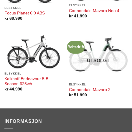
ELSYKKEL
ELSYKKEL
Cannondale Mavaro Neo 4
Focus Planet 6.9 ABS
kr
41.990
kr
69.990
Beltedrift
UTSOLGT
ELSYKKEL
Kalkhoff Endeavour 5.B
Season 625wh
ELSYKKEL
kr
44.990
Cannondale Mavaro 2
kr
51.990
INFORMASJON