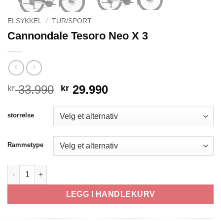
ELSYKKEL
/
TUR/SPORT
Cannondale Tesoro Neo X 3
Opprinnelig
Nåværende
33.990
29.990
kr
kr
pris
pris
var:
er:
storrelse
kr 33.990.
kr 29.990.
Rammetype
Cannondale Tesoro Neo X 3 antall
LEGG I HANDLEKURV