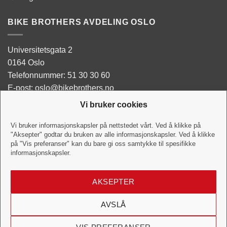
BIKE BROTHERS AVDELING OSLO
Universitetsgata 2
0164 Oslo
Telefonnummer: 51 30 30 60
E-post: oslo@bikebrothers.no
Vi bruker cookies
Butikken:
Man - Tor: 10:00-18:00
Vi bruker informasjonskapsler på nettstedet vårt. Ved å klikke på
"Aksepter" godtar du bruken av alle informasjonskapsler. Ved å klikke
Fredag: 10:00-18:00
på "Vis preferanser" kan du bare gi oss samtykke til spesifikke
Lørdag:10:00-16:00
informasjonskapsler.
Verkstedet:
AKSEPTER
Hverdag: 10:00-18:00
Lørdag: 10:00-16:00
AVSLÅ