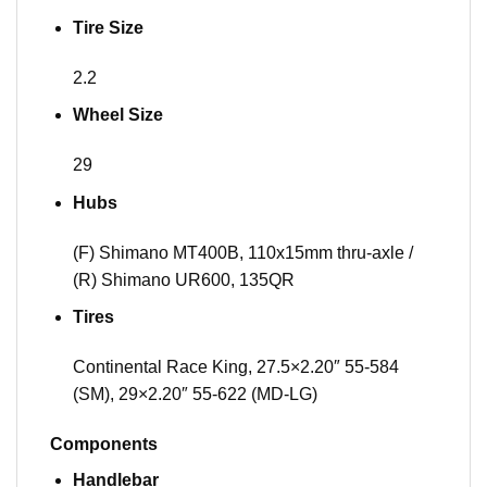
Tire Size
2.2
Wheel Size
29
Hubs
(F) Shimano MT400B, 110x15mm thru-axle /
(R) Shimano UR600, 135QR
Tires
Continental Race King, 27.5×2.20″ 55-584
(SM), 29×2.20″ 55-622 (MD-LG)
Components
Handlebar