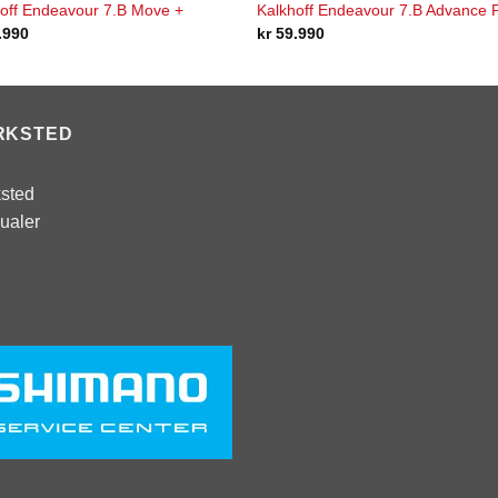
off Endeavour 7.B Move +
Kalkhoff Endeavour 7.B Advance 
.990
kr
59.990
RKSTED
sted
ualer