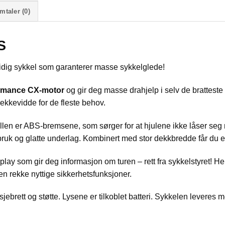
mtaler (0)
S
idig sykkel som garanterer masse sykkelglede!
rmance CX-motor
og gir deg masse drahjelp i selv de brattes
rekkevidde for de fleste behov.
en er ABS-bremsene, som sørger for at hjulene ikke låser seg n
rbruk og glatte underlag. Kombinert med stor dekkbredde får du e
y som gir deg informasjon om turen – rett fra sykkelstyret! Her
n rekke nyttige sikkerhetsfunksjoner.
jebrett og støtte. Lysene er tilkoblet batteri. Sykkelen levere