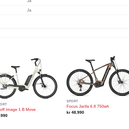
Ja
Ja
SPORT
ORT
Focus Jarifa 6.8 750wh
off Image 1.B Move
kr
48.990
.990