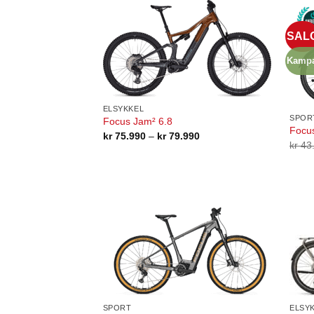
SAL
Kampa
ELSYKKEL
SPOR
Focus Jam² 6.8
Focus
Prisområde:
kr
75.990
–
kr
79.990
kr 75.990
kr
43
til
kr 79.990
SPORT
ELSY