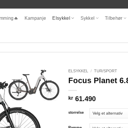
ømming🔥
Kampanje
Elsykkel
Sykkel
Tilbehør
ELSYKKEL
/
TUR/SPORT
Focus Planet 6
61.490
kr
storrelse
Ramme