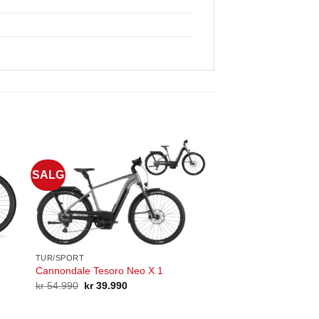
SALG
TUR/SPORT
Cannondale Tesoro Neo X 1
Opprinnelig
Nåværende
kr
54.990
kr
39.990
pris
pris
var:
er:
kr 54.990.
kr 39.990.