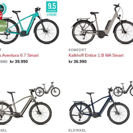
G
nje
T
KOMFORT
 Aventura 6.7 Smart
Kalkhoff Entice 1.B WA Smart
Opprinnelig
Nåværende
.990
kr
39.990
kr
36.990
pris
pris
var:
er:
kr 43.990.
kr 39.990.
KKEL
ELSYKKEL