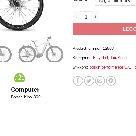
Focus Planet 6.8 ABS antall
LEGG
Produktnummer:
12568
Kategorier:
Elsykkel
,
Tur/Sport
Stikkord:
bosch performance CX
,
F
Computer
-
Bosch Kiox 300