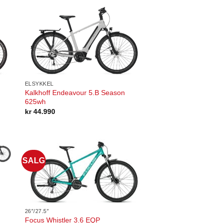
ELSYKKEL
Kalkhoff Endeavour 5.B Season
625wh
kr
44.990
SALG
26″/27.5″
Focus Whistler 3.6 EQP