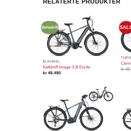
RELATERTE PRODUKTER
SAL
Beltedrift
TUR/
ELSYKKEL
Canno
Kalkhoff Image 3.B Excite
kr
35
kr
48.490