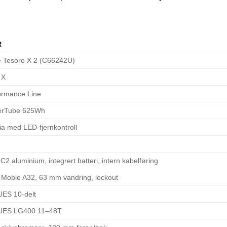
R
 Tesoro X 2 (C66242U)
 X
ormance Line
erTube 625Wh
ia med LED-fjernkontroll
2 aluminium, integrert batteri, intern kabelføring
 Mobie A32, 63 mm vandring, lockout
ES 10-delt
UES LG400 11–48T