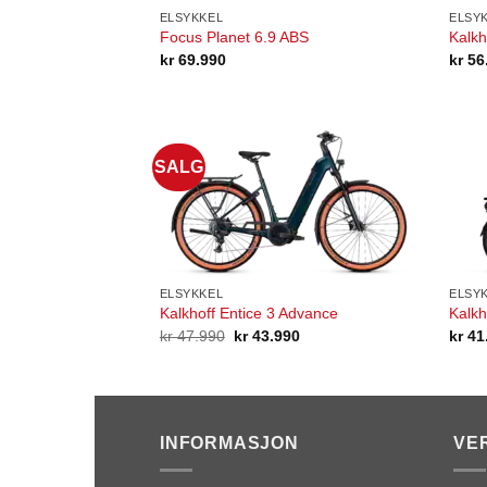
ELSYKKEL
ELSY
Focus Planet 6.9 ABS
Kalkh
kr
69.990
kr
56
SALG
ELSYKKEL
ELSY
Kalkhoff Entice 3 Advance
Kalk
Opprinnelig
Nåværende
kr
47.990
kr
43.990
kr
41
pris
pris
var:
er:
kr 47.990.
kr 43.990.
INFORMASJON
VE