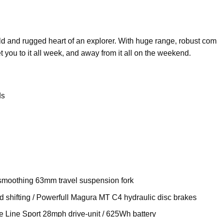
wild and rugged heart of an explorer. With huge range, robust c
get you to it all week, and away from it all on the weekend.
ds
smoothing 63mm travel suspension fork
hifting / Powerfull Magura MT C4 hydraulic disc brakes
Line Sport 28mph drive-unit / 625Wh battery