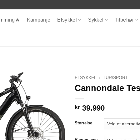
ømming🔥
Kampanje
Elsykkel
Sykkel
Tilbehør
ELSYKKEL
/
TUR/SPORT
Cannondale Tes
39.990
kr
Størrelse
Rammetype