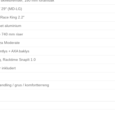
e skivebremser, 180 mm foran/bak
/ 29″ (MD-LG)
 Race King 2.2″
et aluminium
 740 mm riser
nza Moderate
ontlys + AXA baklys
, Racktime SnapIt 1.0
 inkludert
endling / grus / komfortterreng