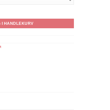
all
 I HANDLEKURV
t