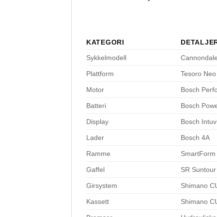
KATEGORI
DETALJE
Sykkelmodell
Cannondale
Plattform
Tesoro Neo
Motor
Bosch Perf
Batteri
Bosch Pow
Display
Bosch Intuv
Lader
Bosch 4A
Ramme
SmartForm C
Gaffel
SR Suntour
Girsystem
Shimano CU
Kassett
Shimano C