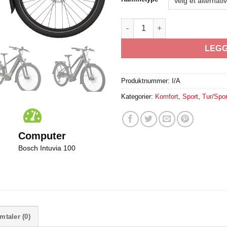
Cannondale Tesoro Neo X2 ant
LEGG
Produktnummer:
I/A
Kategorier:
Komfort
,
Sport
,
Tur/Spor
Computer
Bosch Intuvia 100
mtaler (0)