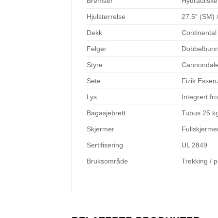
Bremser
Hydraulisk
Hjulstørrelse
27.5″ (SM) 
Dekk
Continental
Felger
Dobbelbunn
Styre
Cannondale
Sete
Fizik Esse
Lys
Integrert fr
Bagasjebrett
Tubus 25 kg
Skjermer
Fullskjermer
Sertifisering
UL 2849
Bruksområde
Trekking / p