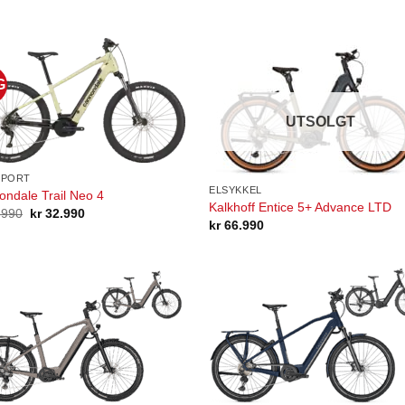
G
UTSOLGT
SPORT
ELSYKKEL
ndale Trail Neo 4
Kalkhoff Entice 5+ Advance LTD
Opprinnelig
Nåværende
.990
kr
32.990
pris
pris
kr
66.990
var:
er:
kr 35.990.
kr 32.990.