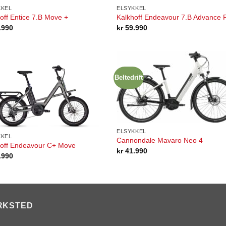
KKEL
ELSYKKEL
off Entice 7.B Move +
Kalkhoff Endeavour 7.B Advance 
.990
kr
59.990
Beltedrift
ELSYKKEL
KKEL
Cannondale Mavaro Neo 4
hoff Endeavour C+ Move
kr
41.990
.990
RKSTED