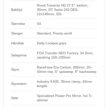
Roval Traverse HD 27.5″, karbon,
Bakhjul
30mm, DT Swiss 240 DEG,
12x148mm, 32h
Størrelse
S4
Slanger
Standard, Presta-ventil
Håndtak
Deity Lockjaw grips
FOX Transfer NEO Factory, 34.9mm,
Setepinne
vandring 150–200mm
RaceFace Era Carbon, 800mm, 20–
Styre
40mm rise, 5° upsweep, 8° backsweep
Industry 9 A35, 35mm clamp, 40mm
Styrestem
lengde
Specialized Power Pro Mirror, hul Ti-
Sete
skinner