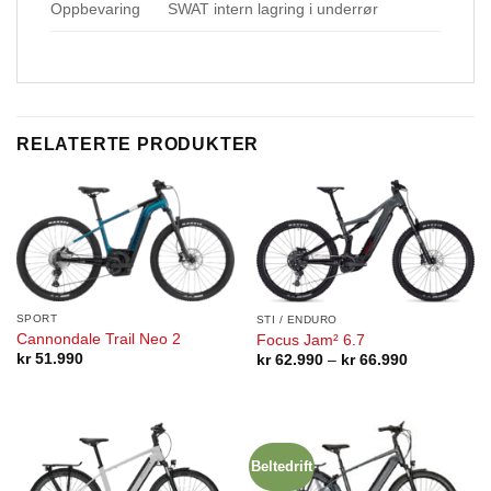
Oppbevaring
SWAT intern lagring i underrør
RELATERTE PRODUKTER
SPORT
STI / ENDURO
Cannondale Trail Neo 2
Focus Jam² 6.7
Prisområde:
kr
51.990
kr
62.990
–
kr
66.990
kr 62.990
til
kr 66.990
Beltedrift