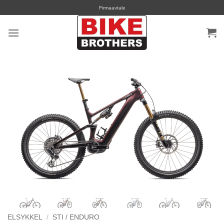
Skip
Firmaavtale
to
content
ELSYKKEL
/
STI / ENDURO