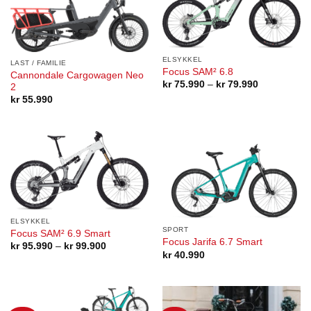
ELSYKKEL
LAST / FAMILIE
Focus SAM² 6.8
Cannondale Cargowagen Neo
Prisområde:
kr
75.990
–
kr
79.990
2
kr 75.990
kr
55.990
til
kr 79.990
ELSYKKEL
SPORT
Focus SAM² 6.9 Smart
Focus Jarifa 6.7 Smart
Prisområde:
kr
95.990
–
kr
99.900
kr 95.990
kr
40.990
til
kr 99.900