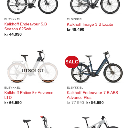
ELSYKKEL
ELSYKKEL
Kalkhoff Endeavour 5.B
Kalkhoff Image 3.B Excite
Season 625wh
kr
48.490
kr
44.990
SALG
UTSOLGT
ELSYKKEL
ELSYKKEL
Kalkhoff Entice 5+ Advance
Kalkhoff Endeavour 7.B ABS
LTD
Advance Plus
Opprinnelig
Nåværende
kr
66.990
kr
77.990
kr
56.990
pris
pris
var:
er:
kr 77.990.
kr 56.990.