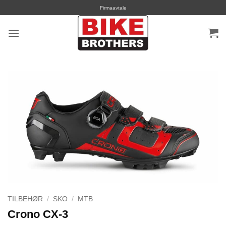
Skip
Firmaavtale
to
content
TILBEHØR
/
SKO
/
MTB
Crono CX-3