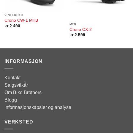
VINTERSKO
Crono CW-1 MTB
MTB
kr
2.490
Crono CX-2
kr
2.599
INFORMASJON
Kontakt
Salgsvilkår
Om Bike Brothers
Blogg
Informasjonskapsler og analyse
VERKSTED