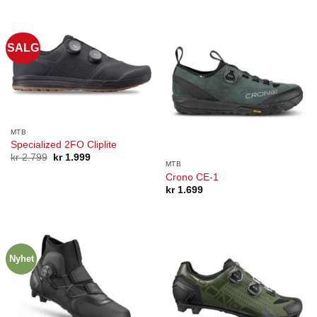
SALG
MTB
Specialized 2FO Cliplite
Opprinnelig
Nåværende
kr
2.799
kr
1.999
MTB
pris
pris
var:
er:
Crono CE-1
kr 2.799.
kr 1.999.
kr
1.699
Nyhet