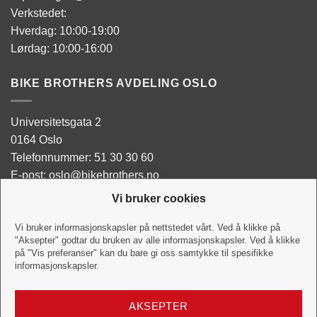
Verkstedet:
Hverdag: 10:00-19:00
Lørdag: 10:00-16:00
BIKE BROTHERS AVDELING OSLO
Universitetsgata 2
0164 Oslo
Telefonnummer: 51 30 30 60
E-post: oslo@bikebrothers.no
Vi bruker cookies
Butikken:
Man - Tor: 10:00-18:00
Vi bruker informasjonskapsler på nettstedet vårt. Ved å klikke på
"Aksepter" godtar du bruken av alle informasjonskapsler. Ved å klikke
Fredag: 10:00-18:00
på "Vis preferanser" kan du bare gi oss samtykke til spesifikke
Lørdag:10:00-16:00
informasjonskapsler.
Verkstedet:
AKSEPTER
Hverdag: 10:00-18:00