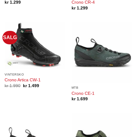
kr
1.299
Crono CR-4
kr
1.299
SALG
VINTERSKO
Crono Artica CW-1
Opprinnelig
Nåværende
kr
1.990
kr
1.499
MTB
pris
pris
Crono CE-1
var:
er:
kr 1.990.
kr 1.499.
kr
1.699