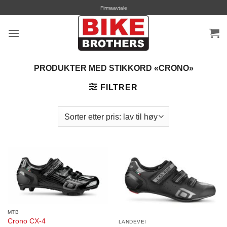
Skip
Firmaavtale
to
content
PRODUKTER MED STIKKORD «CRONO»
FILTRER
MTB
Crono CX-4
LANDEVEI