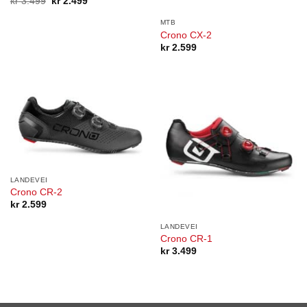
Opprinnelig
Nåværende
kr
3.499
kr
2.499
pris
pris
var:
er:
MTB
kr 3.499.
kr 2.499.
Crono CX-2
kr
2.599
LANDEVEI
Crono CR-2
kr
2.599
LANDEVEI
Crono CR-1
kr
3.499