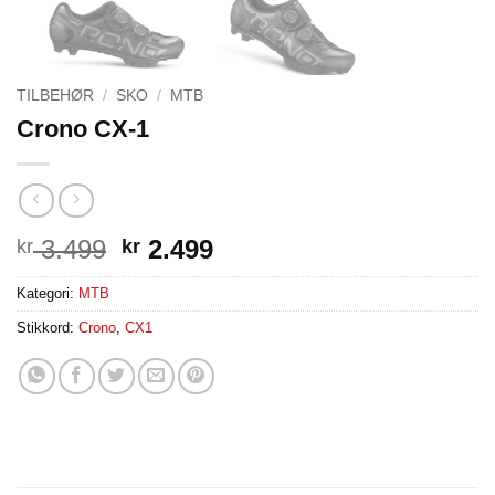
TILBEHØR
/
SKO
/
MTB
Crono CX-1
Opprinnelig
Nåværende
3.499
2.499
kr
kr
pris
pris
Kategori:
MTB
var:
er:
kr 3.499.
kr 2.499.
Stikkord:
Crono
,
CX1