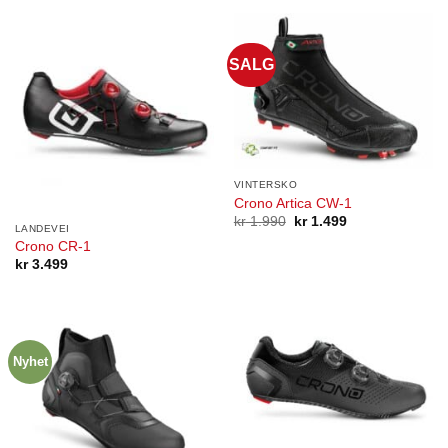
SALG
VINTERSKO
Crono Artica CW-1
Opprinnelig
Nåværende
kr
1.990
kr
1.499
LANDEVEI
pris
pris
Crono CR-1
var:
er:
kr 1.990.
kr 1.499.
kr
3.499
Nyhet