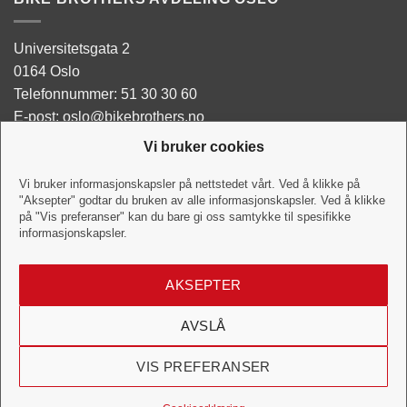
Universitetsgata 2
0164 Oslo
Telefonnummer: 51 30 30 60
E-post: oslo@bikebrothers.no
Vi bruker cookies
Butikken:
Man - Tor: 10:00-18:00
Vi bruker informasjonskapsler på nettstedet vårt. Ved å klikke på
"Aksepter" godtar du bruken av alle informasjonskapsler. Ved å klikke
Fredag: 10:00-18:00
på "Vis preferanser" kan du bare gi oss samtykke til spesifikke
Lørdag:10:00-16:00
informasjonskapsler.
Verkstedet:
AKSEPTER
Hverdag: 10:00-18:00
Lørdag: 10:00-16:00
AVSLÅ
VIS PREFERANSER
Visa
MasterCard