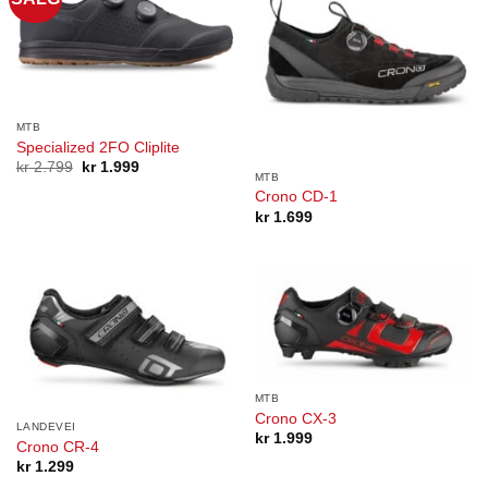
MTB
Specialized 2FO Cliplite
Opprinnelig
Nåværende
kr
2.799
kr
1.999
MTB
pris
pris
var:
er:
Crono CD-1
kr 2.799.
kr 1.999.
kr
1.699
MTB
Crono CX-3
LANDEVEI
kr
1.999
Crono CR-4
kr
1.299