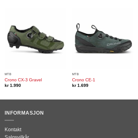
MTB
MTB
Crono CX-3 Gravel
Crono CE-1
kr
1.990
kr
1.699
INFORMASJON
Kontakt
Salgsvilkår