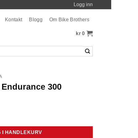
Logg inn
Kontakt
Blogg
Om Bike Brothers
kr
0
A
a Endurance 300
 antall
 I HANDLEKURV