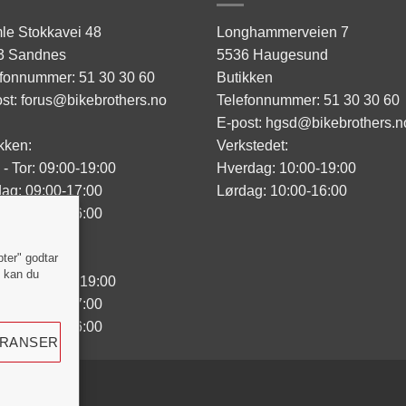
le Stokkavei 48
Longhammerveien 7
3 Sandnes
5536 Haugesund
efonnummer: 51 30 30 60
Butikken
st: forus@bikebrothers.no
Telefonnummer: 51 30 30 60
E-post: hgsd@bikebrothers.n
kken:
Verkstedet:
- Tor: 09:00-19:00
Hverdag: 10:00-19:00
ag: 09:00-17:00
Lørdag: 10:00-16:00
ag: 10:00-16:00
sted:
pter" godtar
" kan du
- Tor: 09:00-19:00
ag: 09:00-17:00
ag: 10:00-16:00
ERANSER