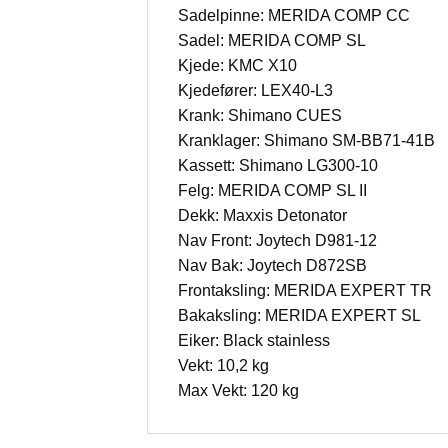
Sadelpinne:
MERIDA COMP CC
Sadel:
MERIDA COMP SL
Kjede:
KMC X10
Kjedefører:
LEX40-L3
Krank:
Shimano CUES
Kranklager:
Shimano SM-BB71-41B
Kassett:
Shimano LG300-10
Felg:
MERIDA COMP SL II
Dekk:
Maxxis Detonator
Nav Front:
Joytech D981-12
Nav Bak:
Joytech D872SB
Frontaksling:
MERIDA EXPERT TR
Bakaksling:
MERIDA EXPERT SL
Eiker:
Black stainless
Vekt:
10,2 kg
Max Vekt:
120 kg