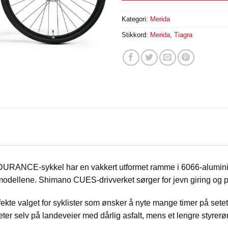
Kategori:
Merida
Stikkord:
Merida
,
Tiagra
RANCE-sykkel har en vakkert utformet ramme i 6066‑alumin
dellene. Shimano CUES‑drivverket sørger for jevn giring og pål
alget for syklister som ønsker å nyte mange timer på setet 
eter selv på landeveier med dårlig asfalt, mens et lengre styrerør