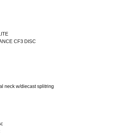
ITE
NCE CF3 DISC
 neck w/diecast splitring
sc
c