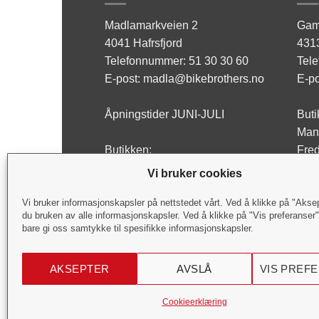
Madlamarkveien 2
Gam
4041 Hafrsfjord
431
Telefonnummer: 51 30 30 60
Tel
E-post: madla@bikebrothers.no
E-po
Åpningstider JUNI-JULI
Buti
Man 
Butikken:
Fred
Man - Fre: 10:00-17:00
Lørd
Vi bruker cookies
Lørdag: Stengt
Verk
Vi bruker informasjonskapsler på nettstedet vårt. Ved å klikke på "Akse
du bruken av alle informasjonskapsler. Ved å klikke på "Vis preferanser
Verksted:
Man 
bare gi oss samtykke til spesifikke informasjonskapsler.
Man - Fre: 09:00-17:00
Fred
Lørdag: Stengt
Lørd
AKSEPTER
AVSLÅ
VIS PREF
Copyright 2026 ©
Bike Brothers
.
Cookieerklæring