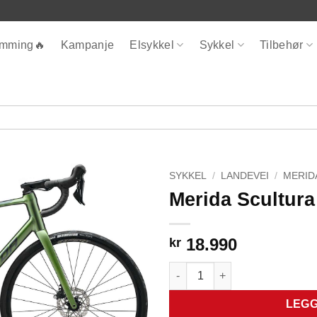
ømming🔥
Kampanje
Elsykkel
Sykkel
Tilbehør
SYKKEL
/
LANDEVEI
/
MERID
Merida Scultur
18.990
kr
Merida Scultura Endurance 300
LEGG