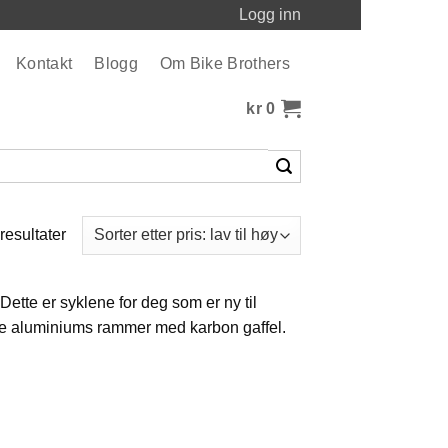
Logg inn
Kontakt
Blogg
Om Bike Brothers
kr
0
Sortert
 resultater
etter
pris:
Dette er syklene for deg som er ny til
Lav
lette aluminiums rammer med karbon gaffel.
til
høy