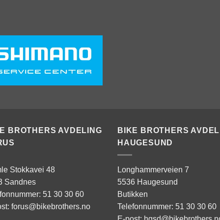
KE BROTHERS AVDELING
BIKE BROTHERS AVDEL
RUS
HAUGESUND
le Stokkavei 48
Longhammerveien 7
3 Sandnes
5536 Haugesund
efonnummer: 51 30 30 60
Butikken
st: forus@bikebrothers.no
Telefonnummer: 51 30 30 60
E-post: hgsd@bikebrothers.n