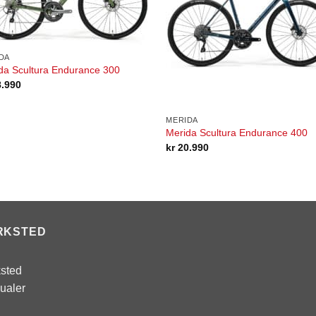
DA
da Scultura Endurance 300
.990
MERIDA
Merida Scultura Endurance 400
kr
20.990
RKSTED
sted
ualer