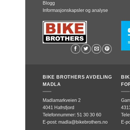
Blogg
Informasjonskapsler og analyse
BIKE BROTHERS AVDELING
BI
MADLA
FO
Madlamarkveien 2
Gam
4041 Hafrsfjord
431
Telefonnummer: 51 30 30 60
Tel
E-post: madla@bikebrothers.no
E-po