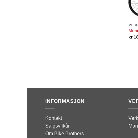
MERI
Meri
kr
18
INFORMASJON
VE
Kontakt
Verk
Salgsvilkår
Man
Om Bike Brothers