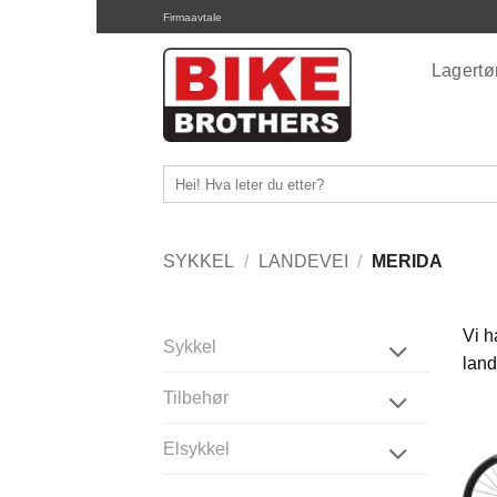
Skip
Firmaavtale
to
content
Lagert
Søk
etter:
SYKKEL
/
LANDEVEI
/
MERIDA
Vi h
Sykkel
land
Tilbehør
Elsykkel