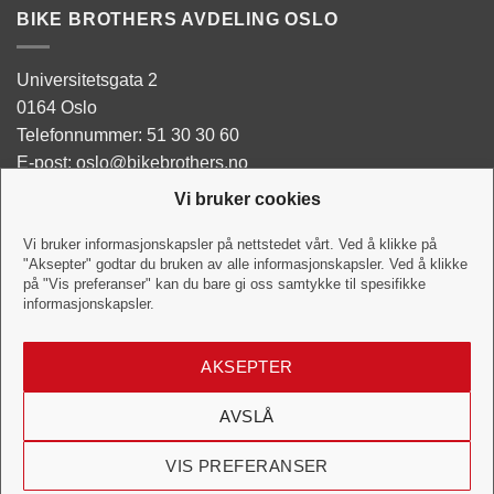
BIKE BROTHERS AVDELING OSLO
Universitetsgata 2
0164 Oslo
Telefonnummer: 51 30 30 60
E-post: oslo@bikebrothers.no
Vi bruker cookies
Butikken:
Man - Tor: 10:00-18:00
Vi bruker informasjonskapsler på nettstedet vårt. Ved å klikke på
"Aksepter" godtar du bruken av alle informasjonskapsler. Ved å klikke
Fredag: 10:00-18:00
på "Vis preferanser" kan du bare gi oss samtykke til spesifikke
Lørdag:10:00-16:00
informasjonskapsler.
Verkstedet:
AKSEPTER
Hverdag: 10:00-18:00
Lørdag: 10:00-16:00
AVSLÅ
VIS PREFERANSER
Visa
MasterCard