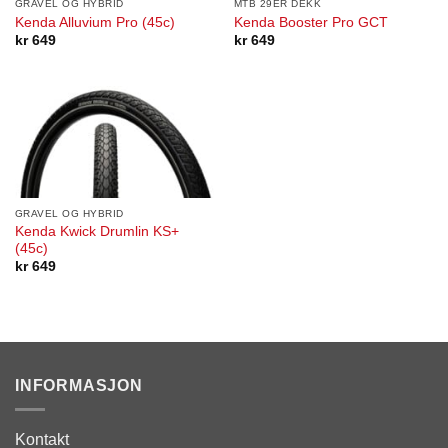
GRAVEL OG HYBRID
MTB 29ER DEKK
Kenda Alluvium Pro (45c)
Kenda Booster Pro GCT
kr
649
kr
649
GRAVEL OG HYBRID
Kenda Kwick Drumlin KS+
(45c)
kr
649
INFORMASJON
Kontakt