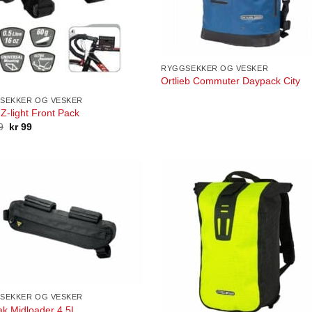
RYGGSEKKER OG VESKER
Ortlieb Commuter Daypack City
SEKKER OG VESKER
 Z-light Front Pack
Opprinnelig
Nåværende
9
kr
99
pris
pris
var:
er:
kr 199.
kr 99.
SEKKER OG VESKER
k Midloader 4.5L