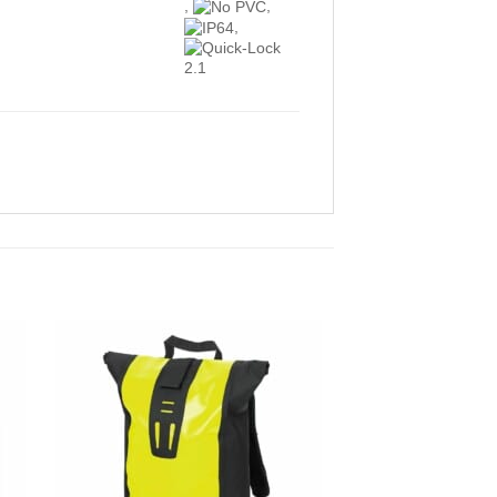
,
,
,