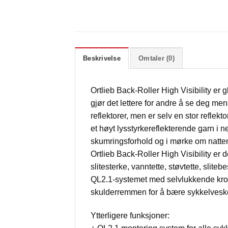
Beskrivelse
Omtaler (0)
Ortlieb Back-Roller High Visibility er 
gjør det lettere for andre å se deg me
reflektorer, men er selv en stor reflekto
et høyt lysstyrkereflekterende garn i n
skumringsforhold og i mørke om natte
Ortlieb Back-Roller High Visibility er
slitesterke, vanntette, støvtette, sliteb
QL2.1-systemet med selvlukkende kroke
skulderremmen for å bære sykkelvesken
Ytterligere funksjoner: