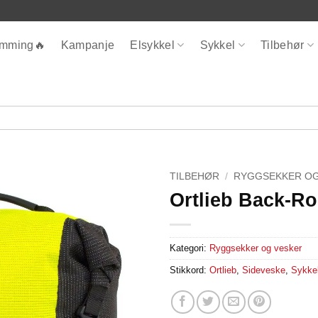
ømming🔥
Kampanje
Elsykkel
Sykkel
Tilbehør
TILBEHØR
/
RYGGSEKKER OG
Ortlieb Back-Rol
Kategori:
Ryggsekker og vesker
Stikkord:
Ortlieb
,
Sideveske
,
Sykke