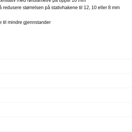
kelstativ med rørdiametre på opptil 16 mm
 å redusere størrelsen på stativhakene til 12, 10 eller 8 mm
e til mindre gjennstander