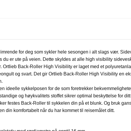
glimrende for deg som sykler hele sesongen i alt slags vær. Sidev
ns du er ute på veien. Dette skyldes at alle high visibility sid
r.
Ortlieb Back-Roller High Visibility
er laget med et polyuretanl
eongult og svart. Det gir
Ortlieb Back-Roller High Visibility
en eks
n.
 den ideelle sykkelposen for de som foretrekker bekvemmeligheten
estandige og høykvalitets stoffet sikrer optimal beskyttelse for ditt
r festes Back-Roller til sykkelen din på et blunk. Og bruk gans
 din komfortabelt når du har kommet til reisemålet ditt.