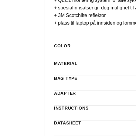
+ QL2.1 montering system for alle syk
+ spesialinnsatser gir deg mulighet til
+ 3M Scotchlite reflektor
+ plass til laptop på innsiden og lomm
COLOR
MATERIAL
BAG TYPE
ADAPTER
INSTRUCTIONS
DATASHEET