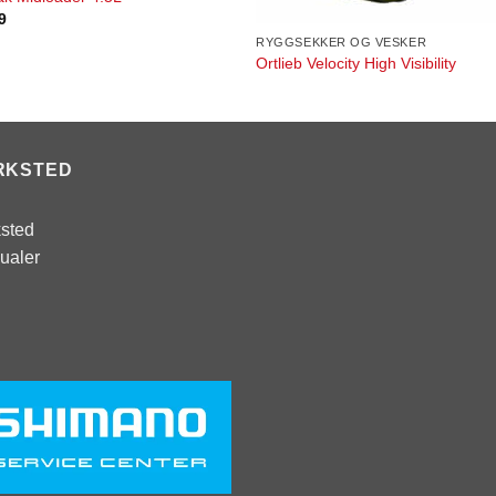
9
RYGGSEKKER OG VESKER
Ortlieb Velocity High Visibility
RKSTED
sted
ualer