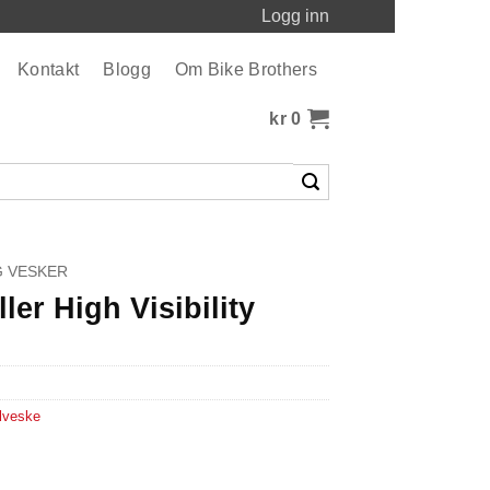
Logg inn
Kontakt
Blogg
Om Bike Brothers
kr
0
 VESKER
ler High Visibility
lveske