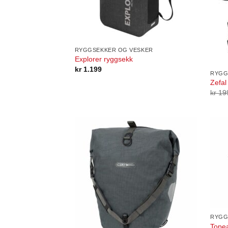
RYGGSEKKER OG VESKER
Explorer ryggsekk
kr
1.199
RYGG
Zefal
kr
19
RYGG
Topea