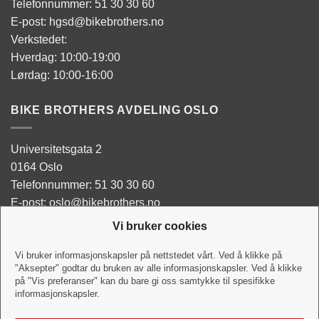
Telefonnummer: 51 30 30 60
E-post: hgsd@bikebrothers.no
Verkstedet:
Hverdag: 10:00-19:00
Lørdag: 10:00-16:00
BIKE BROTHERS AVDELING OSLO
Universitetsgata 2
0164 Oslo
Telefonnummer: 51 30 30 60
E-post: oslo@bikebrothers.no
Vi bruker cookies
Butikken:
Man - Tor: 10:00-18:00
Vi bruker informasjonskapsler på nettstedet vårt. Ved å klikke på
"Aksepter" godtar du bruken av alle informasjonskapsler. Ved å klikke
Fredag: 10:00-18:00
på "Vis preferanser" kan du bare gi oss samtykke til spesifikke
Lørdag:10:00-16:00
informasjonskapsler.