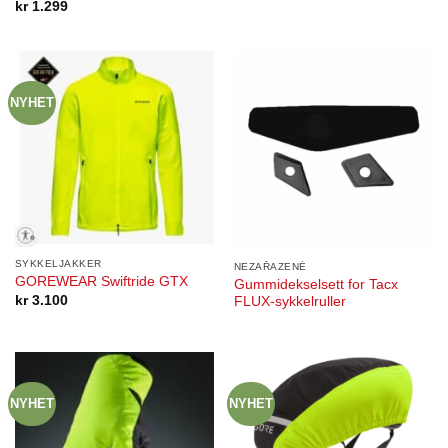
kr
1.299
NYHET
SYKKELJAKKER
NEZAŘAZENÉ
GOREWEAR Swiftride GTX
Gummidekselsett for Tacx
kr
3.100
FLUX-sykkelruller
NYHET
NYHET