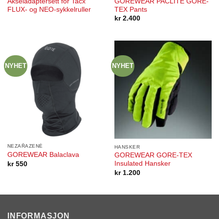
Akseladaptersett for Tacx
GOREWEAR PACLITE GORE-
FLUX- og NEO-sykkelruller
TEX Pants
kr
2.400
NYHET
NYHET
NEZAŘAZENÉ
HANSKER
GOREWEAR Balaclava
GOREWEAR GORE-TEX
Insulated Hansker
kr
550
kr
1.200
INFORMASJON