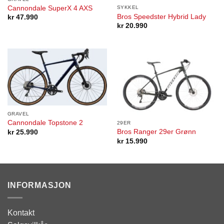
Cannondale SuperX 4 AXS
SYKKEL
Bros Speedster Hybrid Lady
kr
47.990
kr
20.990
GRAVEL
Cannondale Topstone 2
29ER
Bros Ranger 29er Grønn
kr
25.990
kr
15.990
INFORMASJON
Kontakt