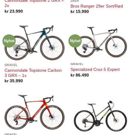
Cannondale Topstone 2 GRX –
29ER
2x
Bros Ranger 29er Sort/Rød
kr
23.990
kr
15.990
Nyhet
Nyhet
GRAVEL
GRAVEL
Specialized Crux 5 Expert
Cannondale Topstone Carbon
kr
86.490
3 GRX – 1x
kr
35.990
GRAVEL