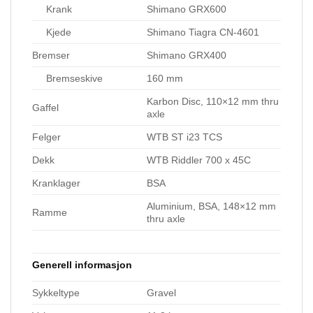
Krank
Shimano GRX600
Kjede
Shimano Tiagra CN-4601
Bremser
Shimano GRX400
Bremseskive
160 mm
Karbon Disc, 110×12 mm thru
Gaffel
axle
Felger
WTB ST i23 TCS
Dekk
WTB Riddler 700 x 45C
Kranklager
BSA
Aluminium, BSA, 148×12 mm
Ramme
thru axle
Generell informasjon
Sykkeltype
Gravel