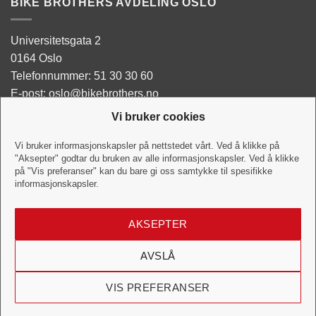
BIKE BROTHERS AVDELING OSLO
Universitetsgata 2
0164 Oslo
Telefonnummer: 51 30 30 60
E-post: oslo@bikebrothers.no
Vi bruker cookies
Butikken:
Man - Tor: 10:00-18:00
Vi bruker informasjonskapsler på nettstedet vårt. Ved å klikke på
"Aksepter" godtar du bruken av alle informasjonskapsler. Ved å klikke
Fredag: 10:00-18:00
på "Vis preferanser" kan du bare gi oss samtykke til spesifikke
Lørdag:10:00-16:00
informasjonskapsler.
Verkstedet:
AKSEPTER
Hverdag: 10:00-18:00
Lørdag: 10:00-16:00
AVSLÅ
VIS PREFERANSER
Visa
MasterCard