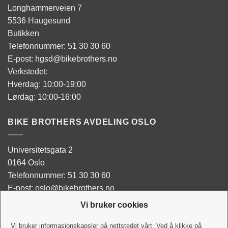
Longhammerveien 7
5536 Haugesund
Butikken
Telefonnummer: 51 30 30 60
E-post: hgsd@bikebrothers.no
Verkstedet:
Hverdag: 10:00-19:00
Lørdag: 10:00-16:00
BIKE BROTHERS AVDELING OSLO
Universitetsgata 2
0164 Oslo
Telefonnummer: 51 30 30 60
E-post: oslo@bikebrothers.no
Vi bruker cookies
Butikken:
Man - Tor: 10:00-18:00
Vi bruker informasjonskapsler på nettstedet vårt. Ved å klikke på