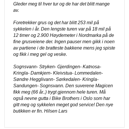
Gleder meg til hver tur og de har det blitt mange
av.
Foretrekker grus og det har blitt 253 mil på
sykkelen i år. Den lengste turen var på 18 mil på
12 timer og 2.900 Høydemeter i Nordmarka på de
fine grusveiene der. Ingen pauser men gikk i noen
av partiene i de bratteste bakkene mens jeg spiste
og fikk i meg gel og veske.
Sognsvann- Stryken- Gjerdingen- Katnosa-
Kringla- Damkjern- Kleivstua- Lommedalen-
Søndre Hegglivann- Sørkedalen- Kringla-
Sandungen- Sognsvann. Den suverene Magicen
fikk meg (66 år..) trygt gjennom hele turen. Må
også nevne gutta i Bike Brothers i Oslo som har
gitt meg og sykkelen meget god service! Den nye
butikken er fin. Hilsen Lars