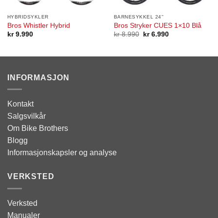
HYBRIDSYKLER
BARNESYKKEL 24''
Bros Whistler Hybrid
Bros Stryker CUES 1×10 Blå
Opprinnelig
Nåværende
kr
9.990
kr
8.990
kr
6.990
pris
pris
var:
er:
kr 8.990.
kr 6.990.
INFORMASJON
Kontakt
Salgsvilkår
Om Bike Brothers
Blogg
Informasjonskapsler og analyse
VERKSTED
Verksted
Manualer