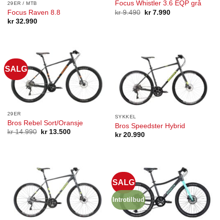
Focus Whistler 3.6 EQP grå
29ER / MTB
Opprinnelig
Nåværende
Focus Raven 8.8
kr
9.490
kr
7.990
pris
pris
kr
32.990
var:
er:
kr 9.490.
kr 7.990.
SALG
29ER
SYKKEL
Bros Rebel Sort/Oransje
Bros Speedster Hybrid
Opprinnelig
Nåværende
kr
14.990
kr
13.500
kr
20.990
pris
pris
var:
er:
kr 14.990.
kr 13.500.
SALG
Introtilbud