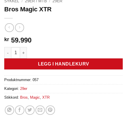
SYKKEL
/
29ER / MTB
/
29ER
Bros Magic XTR
59.990
kr
Bros Magic XTR antall
LEGG I HANDLEKURV
Produktnummer:
057
Kategori:
29er
Stikkord:
Bros
,
Magic
,
XTR