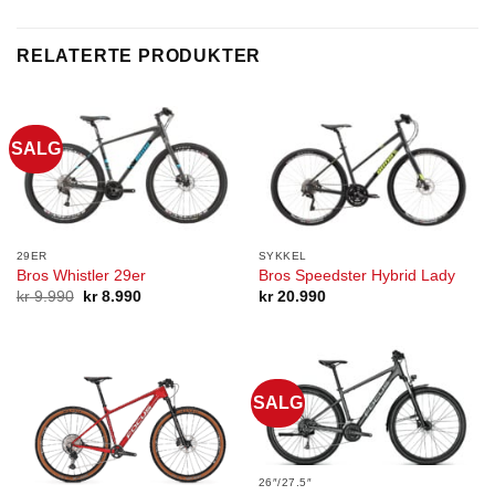
RELATERTE PRODUKTER
SALG
29ER
SYKKEL
Bros Whistler 29er
Bros Speedster Hybrid Lady
Opprinnelig
Nåværende
kr
9.990
kr
8.990
kr
20.990
pris
pris
var:
er:
kr 9.990.
kr 8.990.
SALG
26″/27.5″