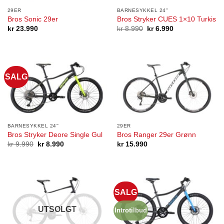
29ER
BARNESYKKEL 24''
Bros Sonic 29er
Bros Stryker CUES 1×10 Turkis
Opprinnelig
Nåværende
kr
23.990
kr
8.990
kr
6.990
pris
pris
var:
er:
kr 8.990.
kr 6.990.
SALG
BARNESYKKEL 24''
29ER
Bros Stryker Deore Single Gul
Bros Ranger 29er Grønn
Opprinnelig
Nåværende
kr
9.990
kr
8.990
kr
15.990
pris
pris
var:
er:
kr 9.990.
kr 8.990.
SALG
UTSOLGT
Introtilbud