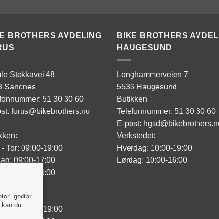
KE BROTHERS AVDELING
BIKE BROTHERS AVDEL
RUS
HAUGESUND
le Stokkavei 48
Longhammerveien 7
3 Sandnes
5536 Haugesund
efonnummer: 51 30 30 60
Butikken
st: forus@bikebrothers.no
Telefonnummer: 51 30 30 60
E-post: hgsd@bikebrothers.n
kken:
Verkstedet:
- Tor: 09:00-19:00
Hverdag: 10:00-19:00
ag: 09:00-17:00
Lørdag: 10:00-16:00
ag: 10:00-16:00
sted:
pter" godtar
" kan du
- Tor: 09:00-19:00