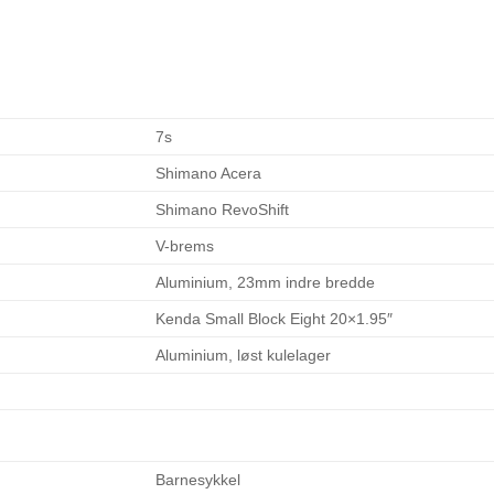
7s
Shimano Acera
Shimano RevoShift
V-brems
Aluminium, 23mm indre bredde
Kenda Small Block Eight 20×1.95″
Aluminium, løst kulelager
Barnesykkel