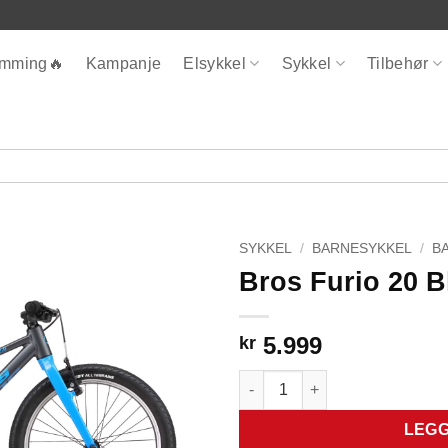
ømming🔥
Kampanje
Elsykkel
Sykkel
Tilbehør
SYKKEL
/
BARNESYKKEL
/
B
Bros Furio 20 B
5.999
kr
Bros Furio 20 Blå Light antall
LEGG