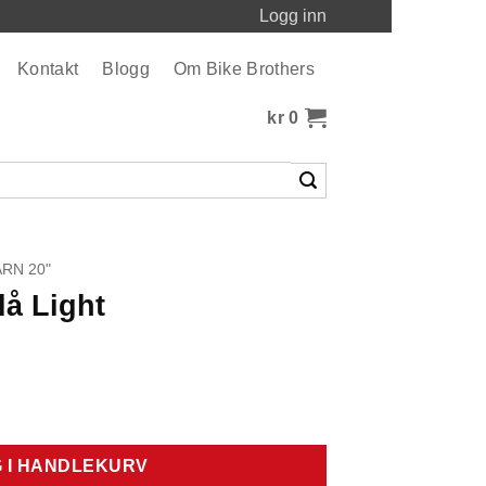
Logg inn
Kontakt
Blogg
Om Bike Brothers
kr
0
ARN 20"
lå Light
 I HANDLEKURV