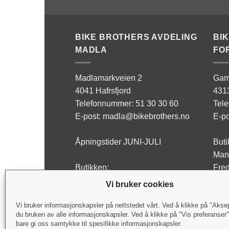
BIKE BROTHERS AVDELING
BI
MADLA
FO
Madlamarkveien 2
Gam
4041 Hafrsfjord
431
Telefonnummer: 51 30 30 60
Tel
E-post: madla@bikebrothers.no
E-po
Åpningstider JUNI-JULI
Buti
Man 
Butikken:
Fred
Man - Fre: 10:00-17:00
Lørd
Vi bruker cookies
Lørdag: Stengt
Verk
Vi bruker informasjonskapsler på nettstedet vårt. Ved å klikke på "Akse
du bruken av alle informasjonskapsler. Ved å klikke på "Vis preferanser
Verksted:
Man 
bare gi oss samtykke til spesifikke informasjonskapsler.