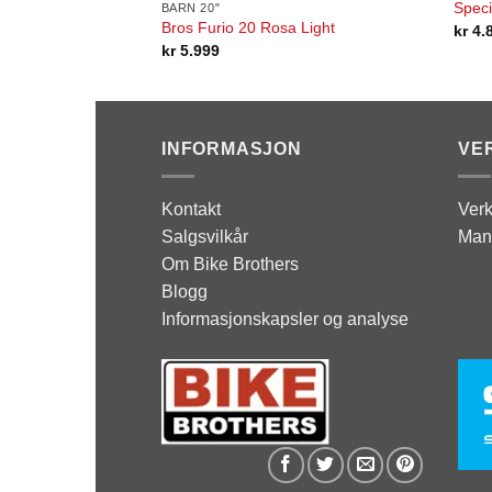
Speci
BARN 20"
Bros Furio 20 Rosa Light
kr
4.
kr
5.999
INFORMASJON
VE
Kontakt
Verk
Salgsvilkår
Man
Om Bike Brothers
Blogg
Informasjonskapsler og analyse