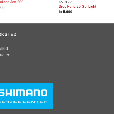
alized Jett 20″
BARN 20"
Bros Furio 20 Gul Light
800
kr
5.990
RKSTED
sted
ualer