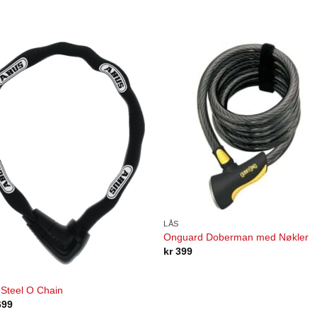
LÅS
Onguard Doberman med Nøkler
kr
399
Steel O Chain
699