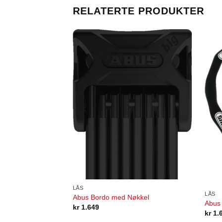
RELATERTE PRODUKTER
LÅS
LÅS
Abus Bordo med Nøkkel
Abus 
kr
1.649
kr
1.