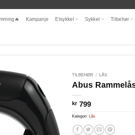
ømming🔥
Kampanje
Elsykkel
Sykkel
Tilbehør
TILBEHØR
/
LÅS
Abus Rammelå
799
kr
Kategori:
Lås