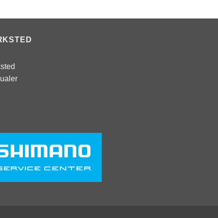
pris
pris
var:
er:
kr 1.699.
kr 1.399.
RKSTED
sted
ualer