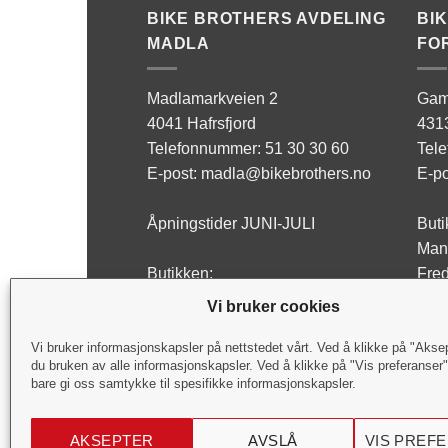
BIKE BROTHERS AVDELING
BI
MADLA
FO
Madlamarkveien 2
Gam
4041 Hafrsfjord
431
Telefonnummer: 51 30 30 60
Tel
E-post: madla@bikebrothers.no
E-po
Åpningstider JUNI-JULI
Buti
Man 
Butikken:
Fred
Man - Fre: 10:00-17:00
Lørd
Vi bruker cookies
Lørdag: Stengt
Verk
Vi bruker informasjonskapsler på nettstedet vårt. Ved å klikke på "Akse
du bruken av alle informasjonskapsler. Ved å klikke på "Vis preferanser
Verksted:
Man 
bare gi oss samtykke til spesifikke informasjonskapsler.
Man - Fre: 09:00-17:00
Fred
Lørdag: Stengt
Lørd
AKSEPTER
AVSLÅ
VIS PREF