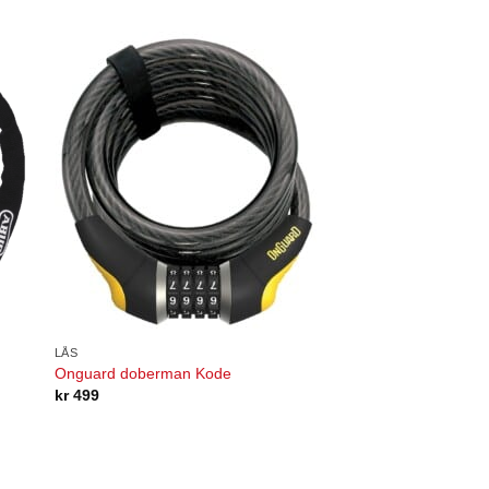
LÅS
Onguard doberman Kode
kr
499