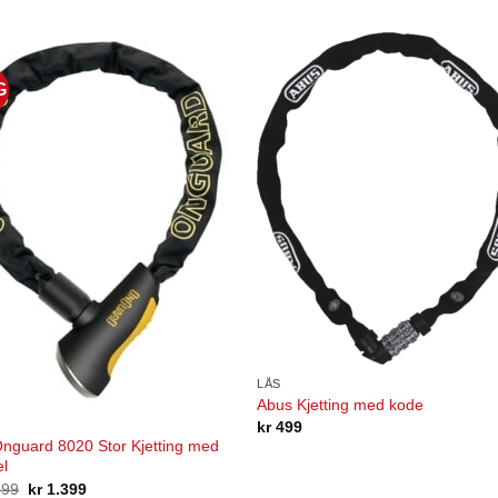
G
LÅS
Abus Kjetting med kode
kr
499
nguard 8020 Stor Kjetting med
el
Opprinnelig
Nåværende
699
kr
1.399