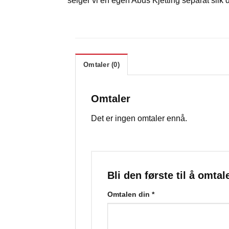
selger vi en egen Abus Kjetting separat slik du
Omtaler (0)
Omtaler
Det er ingen omtaler ennå.
Bli den første til å om
Omtalen din
*