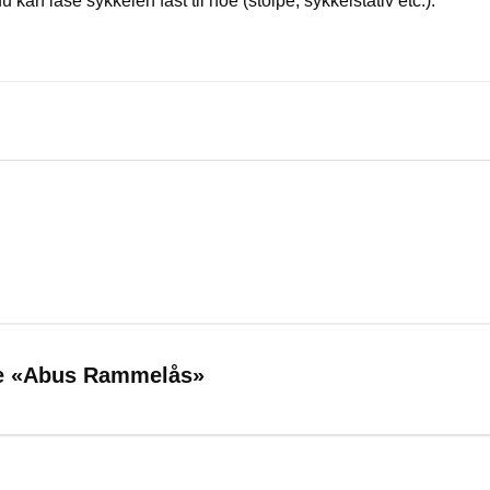
 kan låse sykkelen fast til noe (stolpe, sykkelstativ etc.).
tale «Abus Rammelås»