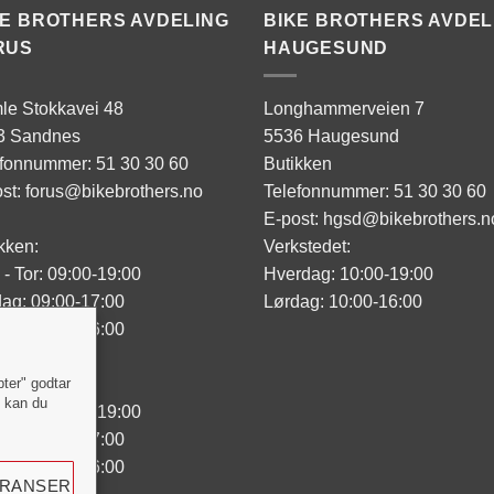
KE BROTHERS AVDELING
BIKE BROTHERS AVDEL
RUS
HAUGESUND
le Stokkavei 48
Longhammerveien 7
3 Sandnes
5536 Haugesund
efonnummer: 51 30 30 60
Butikken
st: forus@bikebrothers.no
Telefonnummer: 51 30 30 60
E-post: hgsd@bikebrothers.n
kken:
Verkstedet:
- Tor: 09:00-19:00
Hverdag: 10:00-19:00
ag: 09:00-17:00
Lørdag: 10:00-16:00
ag: 10:00-16:00
sted:
pter" godtar
" kan du
- Tor: 09:00-19:00
ag: 09:00-17:00
ag: 10:00-16:00
ERANSER