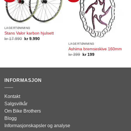
LAGERTØMMING
Stans Valor karbon hjulsett
Opprinnelig
Nåværende
kr
17.990
kr
9.990
pris
pris
LAGERTØMMING
var:
er:
Ashima bremseskive 160mm
kr 17.990.
kr 9.990.
Opprinnelig
Nåværende
kr
399
kr
199
pris
pris
var:
er:
kr 399.
kr 199.
INFORMASJON
Kontakt
Salgsvilkår
Om Bike Brothers
Blogg
Informasjonskapsler og analyse