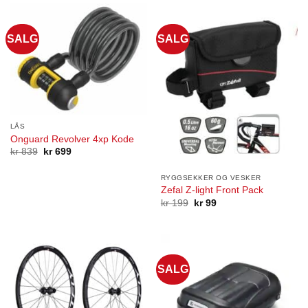
SALG
SALG
LÅS
Onguard Revolver 4xp Kode
Opprinnelig
Nåværende
kr
839
kr
699
pris
pris
var:
er:
kr 839.
kr 699.
RYGGSEKKER OG VESKER
Zefal Z-light Front Pack
Opprinnelig
Nåværende
kr
199
kr
99
pris
pris
var:
er:
kr 199.
kr 99.
SALG