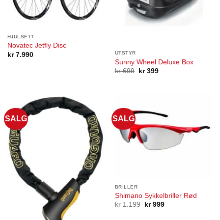
HJULSETT
Novatec Jetfly Disc
UTSTYR
kr
7.990
Sunny Wheel Deluxe Box
Opprinnelig
Nåværende
kr
699
kr
399
pris
pris
var:
er:
kr 699.
kr 399.
SALG
SALG
BRILLER
Shimano Sykkelbriller Rød
Opprinnelig
Nåværende
kr
1.199
kr
999
pris
pris
var:
er: