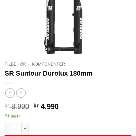
TILBEHØR
/
KOMPONENTER
SR Suntour Durolux 180mm
Opprinnelig
Nåværende
8.990
4.990
kr
kr
pris
pris
På lager
var:
er:
SR Suntour Durolux 180mm antall
kr 8.990.
kr 4.990.