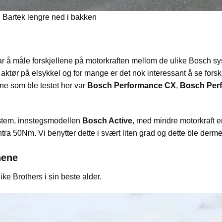
Bartek lengre ned i bakken
r å måle forskjellene på motorkraften mellom de ulike Bosch s
aktør på elsykkel og for mange er det nok interessant å se forsk
ne som ble testet her var
Bosch Performance CX
,
Bosch Per
 system, innstegsmodellen
Bosch Active
, med mindre motorkraft e
a 50Nm. Vi benytter dette i svært liten grad og dette ble dermed
nene
ke Brothers i sin beste alder.