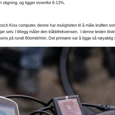
 stigning, og ligger innenfor 8-13%.
Bosch Kiox computer, denne har muligheten til å måle kraften som
r selv. I tillegg måler den tråkkfrekvensen. I denne testen tilst
vens på rundt 80omdr/min. Det primære var å ligge så nøyaktig