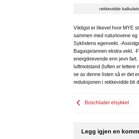
rekkevidde kalkulato
Viktigst er likevel hvor MYE st
sammen med naturlovene og hvo
Syklistens egenvekt. -Assistgra
Bagasje/annen ekstra vekt. -Fa
energikrevende enn jevn fart. 
luftmotstand (luften er tettere 
se av denne listen så er det e
reduksjonen i rekkevidde bli 
Boschlader elsykkel
Legg igjen en kom