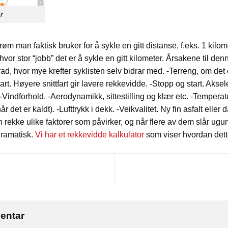
r
røm man faktisk bruker for å sykle en gitt distanse, f.eks. 1 kilo
r stor “jobb” det er å sykle en gitt kilometer. Årsakene til den
d, hvor mye krefter syklisten selv bidrar med. -Terreng, om det er 
rt. Høyere snittfart gir lavere rekkevidde. -Stopp og start. Aks
-Vindforhold. -Aerodynamikk, sittestilling og klær etc. -Temperatu
når det er kaldt). -Lufttrykk i dekk. -Veikvalitet. Ny fin asfalt ell
n rekke ulike faktorer som påvirker, og når flere av dem slår ugun
dramatisk.
Vi har et rekkevidde kalkulator
som viser hvordan dette
mentar