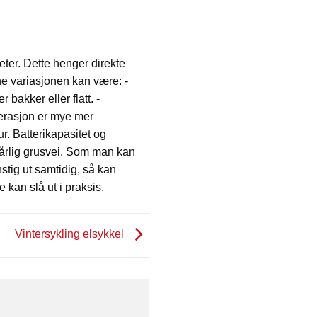
meter. Dette henger direkte
ne variasjonen kan være: -
bakker eller flatt. -
elerasjon er mye mer
r. Batterikapasitet og
er dårlig grusvei. Som man kan
stig ut samtidig, så kan
 kan slå ut i praksis.
Vintersykling elsykkel