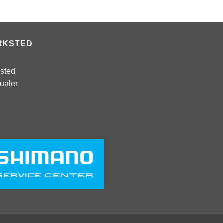
RKSTED
sted
ualer