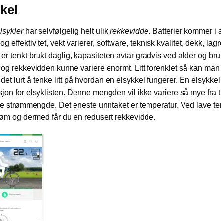
kel
lsykler
har selvfølgelig helt ulik
rekkevidde
. Batterier kommer i a
og effektivitet, vekt varierer, software, teknisk kvalitet, dekk, la
r tenkt brukt daglig, kapasiteten avtar gradvis ved alder og bru
og rekkevidden kunne variere enormt. Litt forenklet så kan man si
det lurt å tenke litt på hvordan en elsykkel fungerer. En elsykkel
jon for elsyklisten. Denne mengden vil ikke variere så mye fra tur 
mme strømmengde. Det eneste unntaket er temperatur. Ved lave t
trøm og dermed får du en redusert rekkevidde.