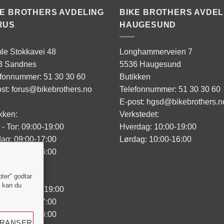
KE BROTHERS AVDELING
BIKE BROTHERS AVDEL
RUS
HAUGESUND
le Stokkavei 48
Longhammerveien 7
3 Sandnes
5536 Haugesund
efonnummer: 51 30 30 60
Butikken
st: forus@bikebrothers.no
Telefonnummer: 51 30 30 60
E-post: hgsd@bikebrothers.n
kken:
Verkstedet:
- Tor: 09:00-19:00
Hverdag: 10:00-19:00
ag: 09:00-17:00
Lørdag: 10:00-16:00
ag: 10:00-16:00
sted:
pter" godtar
" kan du
- Tor: 09:00-19:00
ag: 09:00-17:00
ag: 10:00-16:00
ERANSER