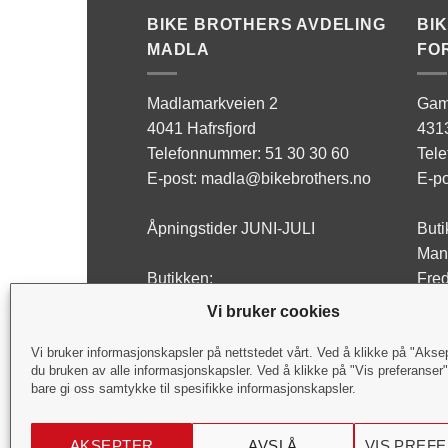
BIKE BROTHERS AVDELING
BI
MADLA
FO
Madlamarkveien 2
Gam
4041 Hafrsfjord
431
Telefonnummer: 51 30 30 60
Tel
E-post: madla@bikebrothers.no
E-po
Åpningstider JUNI-JULI
Buti
Man 
Butikken:
Fred
Man - Fre: 10:00-17:00
Lørd
Vi bruker cookies
Lørdag: Stengt
Verk
Vi bruker informasjonskapsler på nettstedet vårt. Ved å klikke på "Akse
du bruken av alle informasjonskapsler. Ved å klikke på "Vis preferanser
Verksted:
Man 
bare gi oss samtykke til spesifikke informasjonskapsler.
Man - Fre: 09:00-17:00
Fred
Lørdag: Stengt
Lørd
AKSEPTER
AVSLÅ
VIS PREF