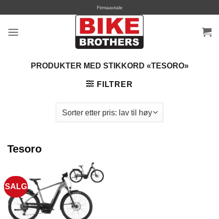
Skip
Firmaavtale
to
content
PRODUKTER MED STIKKORD «TESORO»
FILTRER
Tesoro
SALG