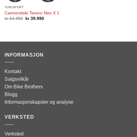
TUR/SPORT
Cannondale Tesoro Neo X 1
Opprinnelig
Nåværende
kr
54.990
kr
39.990
pris
pris
var:
er:
kr 54.990.
kr 39.990.
INFORMASJON
Kontakt
Salgsvilkår
Om Bike Brothers
Blogg
Informasjonskapsler og analyse
VERKSTED
Verksted