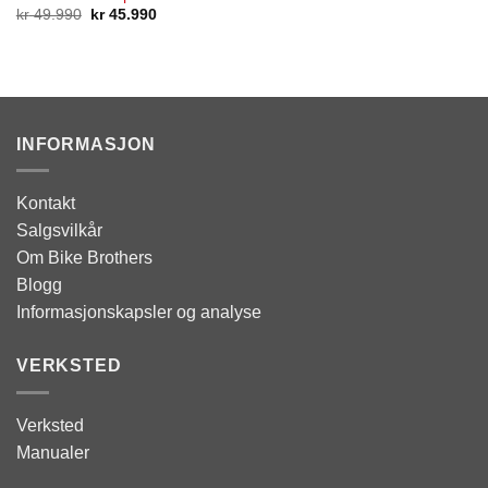
Opprinnelig
Nåværende
kr
49.990
kr
45.990
pris
pris
var:
er:
kr 49.990.
kr 45.990.
INFORMASJON
Kontakt
Salgsvilkår
Om Bike Brothers
Blogg
Informasjonskapsler og analyse
VERKSTED
Verksted
Manualer