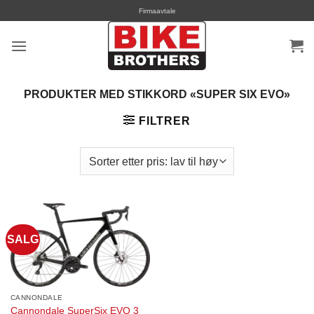
Skip
Firmaavtale
to
content
PRODUKTER MED STIKKORD «SUPER SIX EVO»
FILTRER
SALG
CANNONDALE
Cannondale SuperSix EVO 3