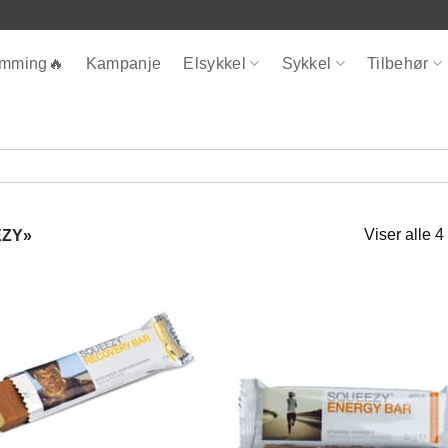
ømming🔥
Kampanje
Elsykkel
Sykkel
Tilbehør
Viser alle 4
EZY»