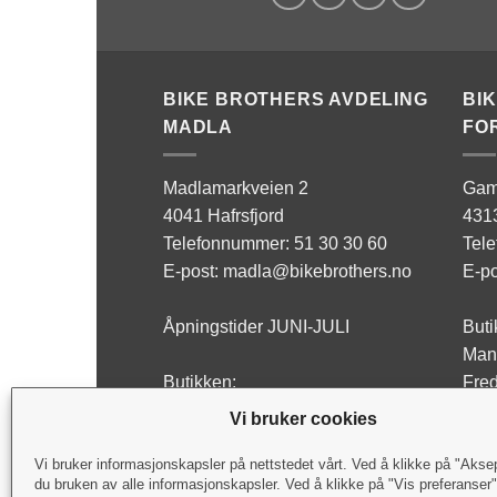
BIKE BROTHERS AVDELING
BI
MADLA
FO
Madlamarkveien 2
Gam
4041 Hafrsfjord
431
Telefonnummer: 51 30 30 60
Tel
E-post: madla@bikebrothers.no
E-po
Åpningstider JUNI-JULI
Buti
Man 
Butikken:
Fred
Man - Fre: 10:00-17:00
Lørd
Vi bruker cookies
Lørdag: Stengt
Verk
Vi bruker informasjonskapsler på nettstedet vårt. Ved å klikke på "Akse
du bruken av alle informasjonskapsler. Ved å klikke på "Vis preferanser
Verksted:
Man 