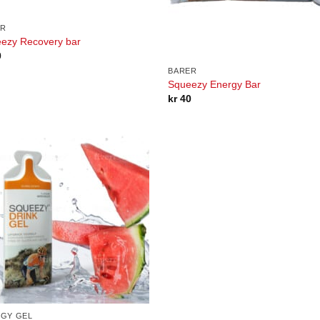
ER
ezy Recovery bar
0
BARER
Squeezy Energy Bar
kr
40
GY GEL