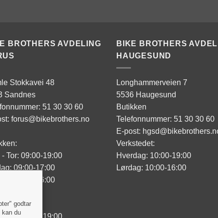
KE BROTHERS AVDELING
BIKE BROTHERS AVDEL
RUS
HAUGESUND
le Stokkavei 48
Longhammerveien 7
3 Sandnes
5536 Haugesund
efonnummer: 51 30 30 60
Butikken
st: forus@bikebrothers.no
Telefonnummer: 51 30 30 60
E-post: hgsd@bikebrothers.n
kken:
Verkstedet:
- Tor: 09:00-19:00
Hverdag: 10:00-19:00
ag: 09:00-17:00
Lørdag: 10:00-16:00
ag: 10:00-16:00
sted:
pter" godtar
" kan du
- Tor: 09:00-19:00