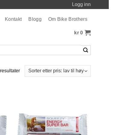
Logg inn
Kontakt
Blogg
Om Bike Brothers
kr
0
Sortert
 resultater
etter
pris:
Lav
til
høy