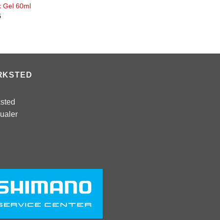
k Gel 60ml
5
RKSTED
sted
ualer