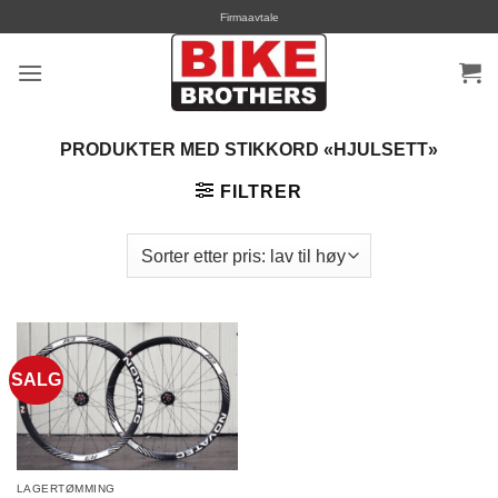
Skip
Firmaavtale
to
content
PRODUKTER MED STIKKORD «HJULSETT»
FILTRER
SALG
LAGERTØMMING