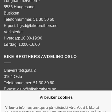
Longhammerveien 7
5536 Haugesund
Butikken
Telefonnummer: 51 30 30 60
E-post: hgsd@bikebrothers.no
Verkstedet:
Hverdag: 10:00-19:00
Lørdag: 10:00-16:00
BIKE BROTHERS AVDELING OSLO
Universitetsgata 2
0164 Oslo
Telefonnummer: 51 30 30 60
E-post: oslo@bikebrothers.no
Vi bruker cookies
Butikken:
Man - Tor: 10:00-18:00
Vi bruker informasjonskapsler på nettstedet vårt. Ved å klikke på