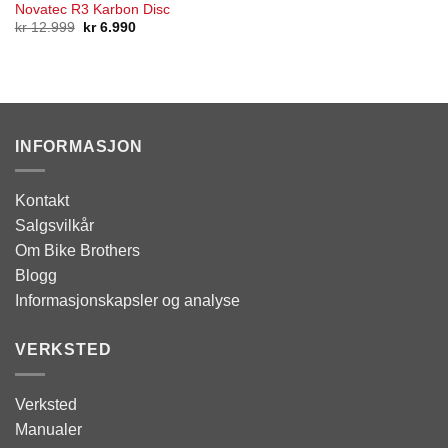
Novatec R3 Karbon Disc
Opprinnelig
Nåværende
kr
12.999
kr
6.990
pris
pris
var:
er:
kr 12.999.
kr 6.990.
INFORMASJON
Kontakt
Salgsvilkår
Om Bike Brothers
Blogg
Informasjonskapsler og analyse
VERKSTED
Verksted
Manualer