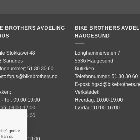
KE BROTHERS AVDELING
BIKE BROTHERS AVDEL
RUS
HAUGESUND
le Stokkavei 48
Longhammerveien 7
3 Sandnes
5536 Haugesund
efonnummer: 51 30 30 60
Butikken
st: forus@bikebrothers.no
Telefonnummer: 51 30 30 60
E-post: hgsd@bikebrothers.n
kken:
Verkstedet:
- Tor: 09:00-19:00
Hverdag: 10:00-19:00
ag: 09:00-17:00
Lørdag: 10:00-16:00
ag: 10:00-16:00
sted:
pter" godtar
" kan du
- Tor: 09:00-19:00