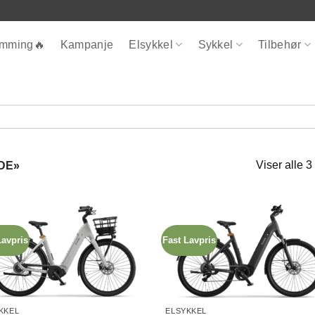
ømming🔥
Kampanje
Elsykkel
Sykkel
Tilbehør
Viser alle 3
DE»
Lavpris
Fast Lavpris
KKEL
ELSYKKEL