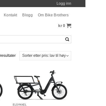
Logg inn
Kontakt
Blogg
Om Bike Brothers
kr
0
Sortert
 resultater
etter
pris:
Lav
til
høy
ELSYKKEL