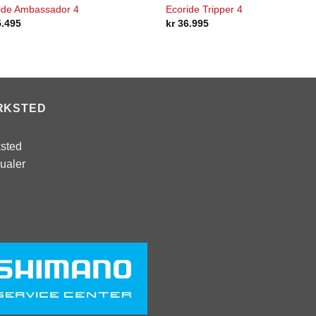
ide Ambassador 4
Ecoride Tripper 4
.495
kr
36.995
RKSTED
sted
ualer