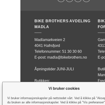
BIKE BROTHERS AVDELING
BI
MADLA
FO
Madlamarkveien 2
Gam
4041 Hafrsfjord
431
Telefonnummer: 51 30 30 60
Tel
E-post: madla@bikebrothers.no
E-po
Åpningstider JUNI-JULI
Buti
Man 
Butikken:
Fred
Man - Fre: 10:00-17:00
Lørd
Vi bruker cookies
Lørdag: Stengt
Verk
Vi bruker informasjonskapsler på nettstedet vårt. Ved å klikke på "Akse
du bruken av alle informasjonskapsler. Ved å klikke på "Vis preferanser
Verksted:
Man 