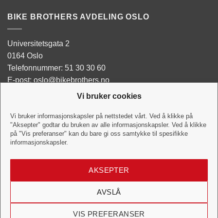
BIKE BROTHERS AVDELING OSLO
Universitetsgata 2
0164 Oslo
Telefonnummer: 51 30 30 60
E-post: oslo@bikebrothers.no
Vi bruker cookies
Butikken:
Man - Tor: 10:00-18:00
Vi bruker informasjonskapsler på nettstedet vårt. Ved å klikke på
"Aksepter" godtar du bruken av alle informasjonskapsler. Ved å klikke
Fredag: 10:00-18:00
på "Vis preferanser" kan du bare gi oss samtykke til spesifikke
Lørdag:10:00-16:00
informasjonskapsler.
Verkstedet:
AKSEPTER
Hverdag: 10:00-18:00
Lørdag: 10:00-16:00
AVSLÅ
VIS PREFERANSER