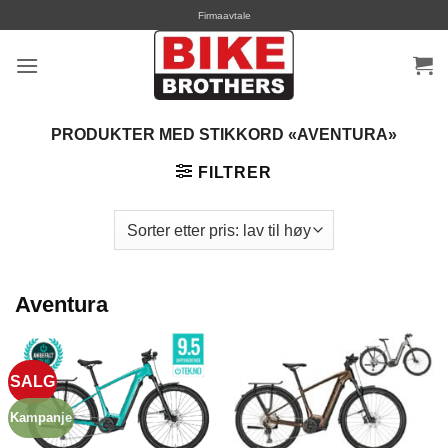
Skip
Firmaavtale
to
content
PRODUKTER MED STIKKORD «AVENTURA»
FILTRER
Aventura
SALG
Kampanje