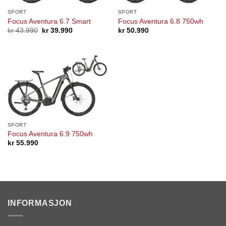
SPORT
SPORT
Focus Aventura 6.7 Smart
Focus Aventura 6.8 750wh
Opprinnelig
Nåværende
kr
43.990
kr
39.990
kr
50.990
pris
pris
var:
er:
kr 43.990.
kr 39.990.
SPORT
Focus Aventura 6.9 750wh
kr
55.990
INFORMASJON