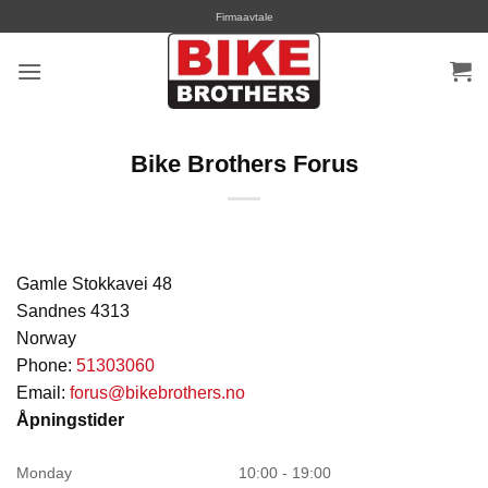
Skip
Firmaavtale
to
content
Bike Brothers Forus
Gamle Stokkavei 48
Sandnes
4313
Norway
Phone:
51303060
Email:
forus@bikebrothers.no
Åpningstider
Monday
10:00 - 19:00