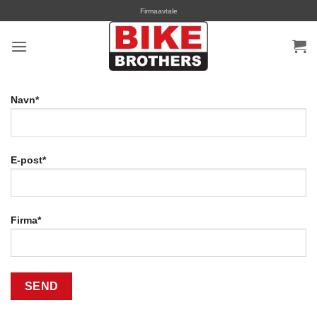
Skip
Firmaavtale
to
content
Navn*
E-post*
Firma*