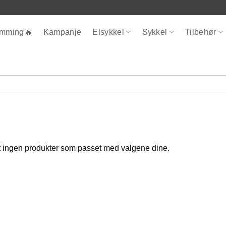
ømming🔥
Kampanje
Elsykkel
Sykkel
Tilbehør
 ingen produkter som passet med valgene dine.