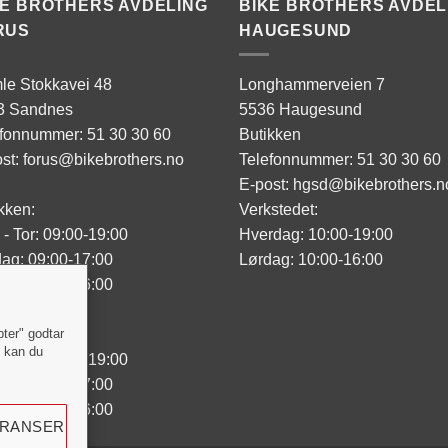
KE BROTHERS AVDELING
BIKE BROTHERS AVDEL
RUS
HAUGESUND
le Stokkavei 48
Longhammerveien 7
3 Sandnes
5536 Haugesund
efonnummer: 51 30 30 60
Butikken
st: forus@bikebrothers.no
Telefonnummer: 51 30 30 60
E-post: hgsd@bikebrothers.n
kken:
Verkstedet:
- Tor: 09:00-19:00
Hverdag: 10:00-19:00
ag: 09:00-17:00
Lørdag: 10:00-16:00
ag: 10:00-16:00
sted:
pter" godtar
" kan du
- Tor: 09:00-19:00
ag: 09:00-17:00
ag: 10:00-16:00
ERANSER