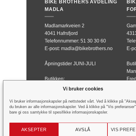
BIKE BROTHERS AVDELING
BI
MADLA
FO
Madlamarkveien 2
Gam
4041 Hafrsfjord
431
Telefonnummer: 51 30 30 60
Tel
E-post: madla@bikebrothers.no
E-po
Åpningstider JUNI-JULI
Buti
Man 
Butikken:
Fred
Man - Fre: 10:00-17:00
Lørd
Vi bruker cookies
Lørdag: Stengt
Verk
Vi bruker informasjonskapsler på nettstedet vårt. Ved å klikke på "Akse
du bruken av alle informasjonskapsler. Ved å klikke på "Vis preferanser
Verksted:
Man 
bare gi oss samtykke til spesifikke informasjonskapsler.
Man - Fre: 09:00-17:00
Fred
Lørdag: Stengt
Lørd
AKSEPTER
AVSLÅ
VIS PREF