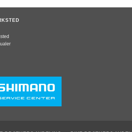
RKSTED
sted
ualer