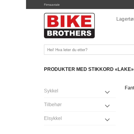
Skip
Firmaavtale
to
content
Lagert
Søk
etter:
PRODUKTER MED STIKKORD «LAKE»
Fant
Sykkel
Tilbehør
Elsykkel