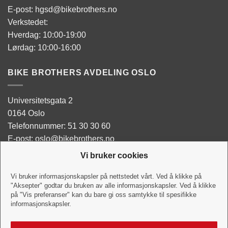
E-post: hgsd@bikebrothers.no
Verkstedet:
Hverdag: 10:00-19:00
Lørdag: 10:00-16:00
BIKE BROTHERS AVDELING OSLO
Universitetsgata 2
0164 Oslo
Telefonnummer: 51 30 30 60
E-post: oslo@bikebrothers.no
Vi bruker cookies
Butikken:
Man - Tor: 10:00-18:00
Vi bruker informasjonskapsler på nettstedet vårt. Ved å klikke på
"Aksepter" godtar du bruken av alle informasjonskapsler. Ved å klikke
Fredag: 10:00-18:00
på "Vis preferanser" kan du bare gi oss samtykke til spesifikke
Lørdag:10:00-16:00
informasjonskapsler.
Verkstedet: