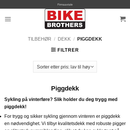
Skip
Firmaavtale
to
content
TILBEHØR
/
DEKK
/
PIGGDEKK
FILTRER
Piggdekk
Sykling på vinterføre? Slik holder du deg trygg med
piggdekk!
For trygg og sikker sykling gjennom vinteren er piggdekk
en nødvendighet. Vi tilbyr kvalitetsdekk med robuste pigger