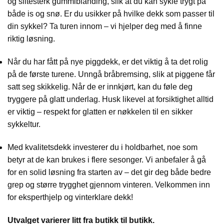
og slitesterk gummiblanding, slik at du kan sykle trygt på
både is og snø. Er du usikker på hvilke dekk som passer til
din sykkel? Ta turen innom – vi hjelper deg med å finne
riktig løsning.
Når du har fått på nye piggdekk, er det viktig å ta det rolig
på de første turene. Unngå bråbremsing, slik at piggene får
satt seg skikkelig. Når de er innkjørt, kan du føle deg
tryggere på glatt underlag. Husk likevel at forsiktighet alltid
er viktig – respekt for glatten er nøkkelen til en sikker
sykkeltur.
Med kvalitetsdekk investerer du i holdbarhet, noe som
betyr at de kan brukes i flere sesonger. Vi anbefaler å gå
for en solid løsning fra starten av – det gir deg både bedre
grep og større trygghet gjennom vinteren. Velkommen inn
for eksperthjelp og vinterklare dekk!
Utvalget varierer litt fra butikk til butikk.