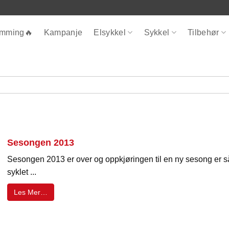
ømming🔥
Kampanje
Elsykkel
Sykkel
Tilbehør
Sesongen 2013
Sesongen 2013 er over og oppkjøringen til en ny sesong er s
syklet ...
Les Mer…