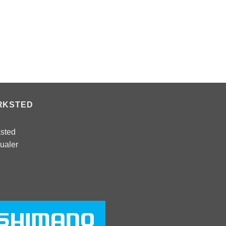
RKSTED
sted
ualer