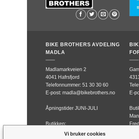
BIKE BROTHERS AVDELING
BI
MADLA
FO
Madlamarkveien 2
Gam
4041 Hafrsfjord
431
Telefonnummer: 51 30 30 60
Tel
E-post: madla@bikebrothers.no
E-po
Åpningstider JUNI-JULI
Buti
Man 
Butikken:
Fred
Man - Fre: 10:00-17:00
Lørd
Vi bruker cookies