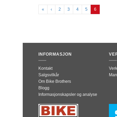
«
‹
2
3
4
5
6
INFORMASJON
VE
Kontakt
Verk
Salgsvilkår
Man
Om Bike Brothers
Blogg
Informasjonskapsler og analyse